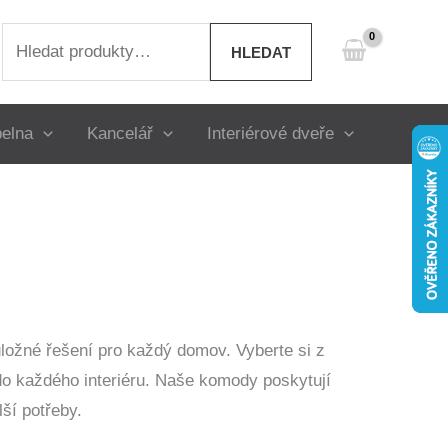
Hledat:
HLEDAT
elna
Kancelář
Interiérové dveře
úložné řešení pro každý domov. Vyberte si z
 do každého interiéru. Naše komody poskytují
lší potřeby.