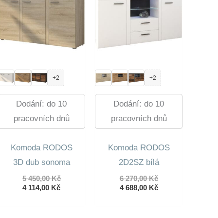
+2
+2
Dodání: do 10
Dodání: do 10
pracovních dnů
pracovních dnů
Komoda RODOS
Komoda RODOS
3D dub sonoma
2D2SZ bílá
Původní
Původní
5 450,00
Kč
6 270,00
Kč
Aktuální
cena
cena
Aktuální
4 114,00
Kč
4 688,00
Kč
cena
byla:
byla:
cena
je:
5
6
je:
4
450,00 Kč.
270,00 Kč.
4