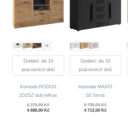
+2
Dodání: do 10
Dodání: do 10
pracovních dnů
pracovních dnů
Komoda RODOS
Komoda MAXIS
2D2SZ dub lefkas
02 černá
Původní
Původní
6 270,00
Kč
6 790,00
Kč
cena
Aktuální
cena
Aktuální
4 688,00
Kč
4 713,00
Kč
byla:
cena
byla:
cena
6
je:
6
je:
270,00 Kč.
4
790,00 Kč.
4