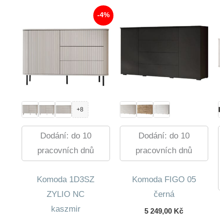
688,00 Kč.
713,00 Kč.
-4%
+8
Dodání: do 10
Dodání: do 10
pracovních dnů
pracovních dnů
Komoda 1D3SZ
Komoda FIGO 05
ZYLIO NC
černá
kaszmir
5 249,00
Kč