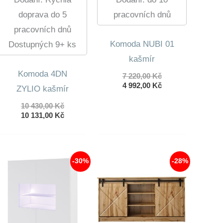
doprava do 5
pracovních dnů
pracovních dnů
Komoda NUBI 01
Dostupných 9+ ks
kašmír
Komoda 4DN
Původní
7 220,00
Kč
cena
Aktuální
4 992,00
Kč
ZYLIO kašmír
byla:
cena
7
je:
Původní
10 430,00
Kč
220,00 Kč.
4
cena
Aktuální
10 131,00
Kč
992,00 Kč.
byla:
cena
10
je:
430,00 Kč.
10
131,00 Kč.
-30%
-28%