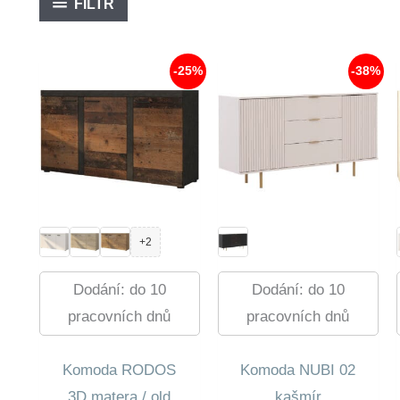
FILTR
-25%
-38%
+2
Dodání: do 10
Dodání: do 10
pracovních dnů
pracovních dnů
Komoda RODOS
Komoda NUBI 02
3D matera / old
kašmír