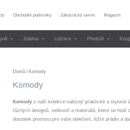
kty
Obchodní podmínky
Zákaznický servis
Magazín
yně
Jídelna
Ložnice
Předsíň
Koup
Domů
/ Komody
Komody
Komody
z naší kolekce nabízejí praktické a stylové 
různých designů, velikostí a materiálů, které se hodí
dostatek prostoru pro vaše oblečení, ložní prádlo a da