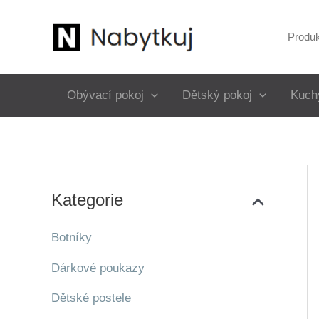
Přeskočit
na
Produ
obsah
Obývací pokoj
Dětský pokoj
Kuch
Kategorie
Botníky
Dárkové poukazy
Dětské postele