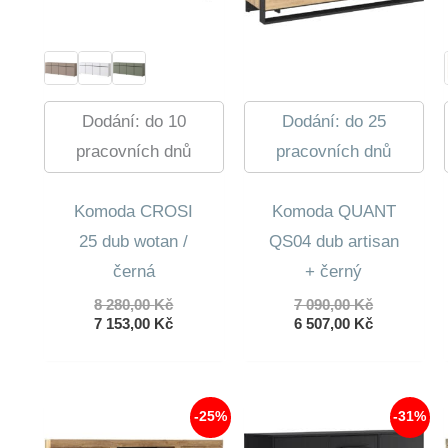
Dodání: do 10
Dodání: do 25
pracovních dnů
pracovních dnů
Komoda CROSI
Komoda QUANT
25 dub wotan /
QS04 dub artisan
černá
+ černý
Původní
Původní
8 280,00
Kč
7 090,00
Kč
cena
Aktuální
cena
Aktuální
7 153,00
Kč
6 507,00
Kč
byla:
cena
byla:
cena
8
je:
7
je:
280,00 Kč.
7
090,00 Kč.
6
153,00 Kč.
507,00 Kč.
-25%
-31%