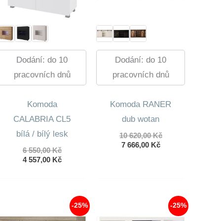
Dodání: do 10
Dodání: do 10
pracovních dnů
pracovních dnů
Komoda
Komoda RANER
CALABRIA CL5
dub wotan
bílá / bílý lesk
Původní
10 620,00
Kč
Aktuální
cena
7 666,00
Kč
Původní
6 550,00
Kč
cena
byla:
cena
Aktuální
4 557,00
Kč
je:
10
byla:
cena
7
620,00 Kč.
6
je:
666,00 Kč.
550,00 Kč.
4
557,00 Kč.
-25%
-25%