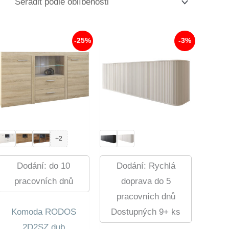
-25%
-3%
+2
Dodání: do 10
Dodání: Rychlá
pracovních dnů
doprava do 5
pracovních dnů
Komoda RODOS
Dostupných 9+ ks
2D2SZ dub