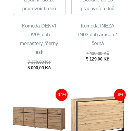
pracovních dnů
pracovních dnů
Komoda DENVI
Komoda INEZA
DV05 dub
IN03 dub artisan /
monastery /černý
černá
lesk
Původní
7 430,00
Kč
cena
Aktuální
5 129,00
Kč
Původní
7 370,00
Kč
byla:
cena
cena
Aktuální
5 090,00
Kč
7
je:
byla:
cena
430,00 Kč.
5
7
je:
129,00 Kč.
370,00 Kč.
5
090,00 Kč.
-14%
-8%