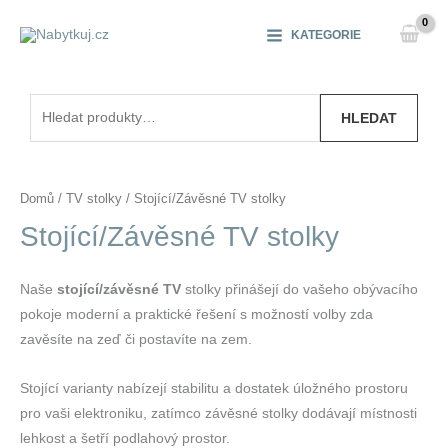
Přeskočit
na
KATEGORIE
obsah
Hledat:
HLEDAT
Domů
/
TV stolky
/ Stojící/Závěsné TV stolky
Stojící/Závěsné TV stolky
Naše
stojící/závěsné TV
stolky přinášejí do vašeho obývacího
pokoje moderní a praktické řešení s možností volby zda
zavěsíte na zeď či postavíte na zem.
Stojící varianty nabízejí stabilitu a dostatek úložného prostoru
pro vaši elektroniku, zatímco závěsné stolky dodávají místnosti
lehkost a šetří podlahový prostor.