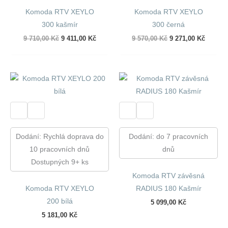
Komoda RTV XEYLO
Komoda RTV XEYLO
300 kašmír
300 černá
Původní
Aktuální
Původní
Aktuáln
9 710,00
Kč
9 411,00
Kč
9 570,00
Kč
9 271,00
Kč
cena
cena
cena
cena
byla:
je:
byla:
je:
9
9
9
9
710,00 Kč.
411,00 Kč.
570,00 Kč.
271,00 
Dodání: Rychlá doprava do
Dodání: do 7 pracovních
10 pracovních dnů
dnů
Dostupných 9+ ks
Komoda RTV závěsná
Komoda RTV XEYLO
RADIUS 180 Kašmír
200 bílá
5 099,00
Kč
5 181,00
Kč