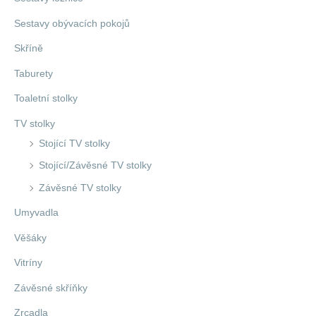
Sestavy obývacích pokojů
Skříně
Taburety
Toaletní stolky
TV stolky
Stojící TV stolky
Stojící/Závěsné TV stolky
Závěsné TV stolky
Umyvadla
Věšáky
Vitríny
Závěsné skříňky
Zrcadla