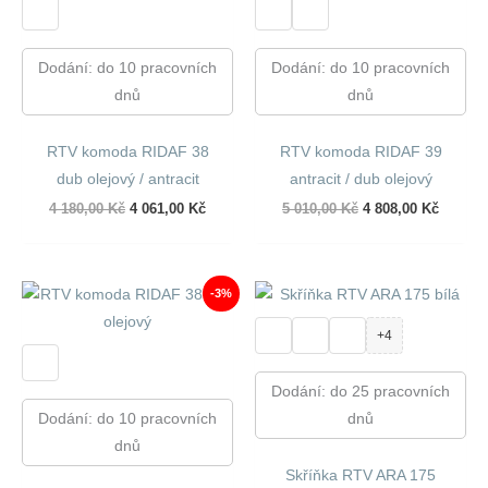
Dodání: do 10 pracovních
Dodání: do 10 pracovních
dnů
dnů
RTV komoda RIDAF 38
RTV komoda RIDAF 39
dub olejový / antracit
antracit / dub olejový
Původní
Aktuální
Původní
Aktuáln
4 180,00
Kč
4 061,00
Kč
5 010,00
Kč
4 808,00
Kč
cena
cena
cena
cena
byla:
je:
byla:
je:
4
4
5
4
180,00 Kč.
061,00 Kč.
010,00 Kč.
808,00 
-3%
+4
Dodání: do 25 pracovních
Dodání: do 10 pracovních
dnů
dnů
Skříňka RTV ARA 175