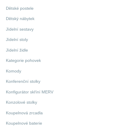
Dětské postele
Dětský nábytek
Jídelní sestavy
Jídelní stoly
Jídelní židle
Kategorie pohovek
Komody
Konferenční stolky
Konfigurátor skříní MERV
Konzolové stolky
Koupelnová zrcadla
Koupelnové baterie