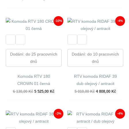
byla:
je:
cena
cena
6
5
byla:
je:
130,00 Kč.
525,00 
6
5
130,00 Kč.
525,00 Kč.
-10%
-4%
Dodání: do 25 pracovních
Dodání: do 10 pracovních
dnů
dnů
Komoda RTV 180
RTV komoda RIDAF 39
CROWN 01 černá
dub olejový / antracit
Původní
Aktuální
Původní
Aktuáln
6 130,00
Kč
5 525,00
Kč
5 010,00
Kč
4 808,00
Kč
cena
cena
cena
cena
byla:
je:
byla:
je:
6
5
5
4
130,00 Kč.
525,00 Kč.
010,00 Kč.
808,00 
-3%
-4%