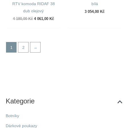
RTV komoda RIDAF 38
bílá
dub olejový
3 054,00
Kč
Původní
Aktuální
4 180,00
Kč
4 061,00
Kč
cena
cena
byla:
je:
4
4
180,00 Kč.
061,00 Kč.
1
2
→
Kategorie
Botníky
Dárkové poukazy