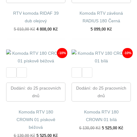
RTV komoda RIDAF 39
Komoda RTV závěsná
dub olejový
RADIUS 180 Černá
Původní
Aktuální
5 010,00
Kč
4 808,00
Kč
5 099,00
Kč
cena
cena
byla:
je:
5
4
010,00 Kč.
808,00 Kč.
-10%
-10%
Dodání: do 25 pracovních
Dodání: do 25 pracovních
dnů
dnů
Komoda RTV 180
Komoda RTV 180
CROWN 01 pískově
CROWN 01 bílá
béžová
Původní
Aktuáln
6 130,00
Kč
5 525,00
Kč
cena
cena
Původní
Aktuální
6 130,00
Kč
5 525,00
Kč