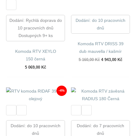
Dodání: Rychlá doprava do
Dodání: do 10 pracovních
10 pracovních dnů
dnů
Dostupných 9+ ks
Komoda RTV DRISS 39
Komoda RTV XEYLO
dub mauvella / kašmír
150 černá
Původní
Aktuáln
5 160,00
Kč
4 943,00
Kč
cena
cena
5 069,00
Kč
byla:
je:
5
4
160,00 Kč.
943,00 
-4%
Dodání: do 10 pracovních
Dodání: do 7 pracovních
dnů
dnů