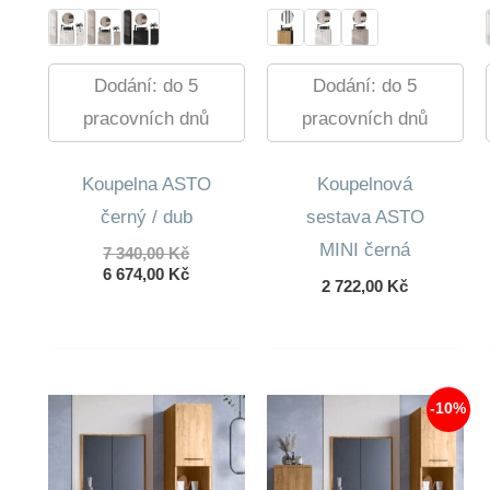
Dodání: do 5
Dodání: do 5
pracovních dnů
pracovních dnů
Koupelna ASTO
Koupelnová
černý / dub
sestava ASTO
MINI černá
Původní
7 340,00
Kč
cena
Aktuální
6 674,00
Kč
2 722,00
Kč
byla:
cena
7
je:
340,00 Kč.
6
674,00 Kč.
-10%