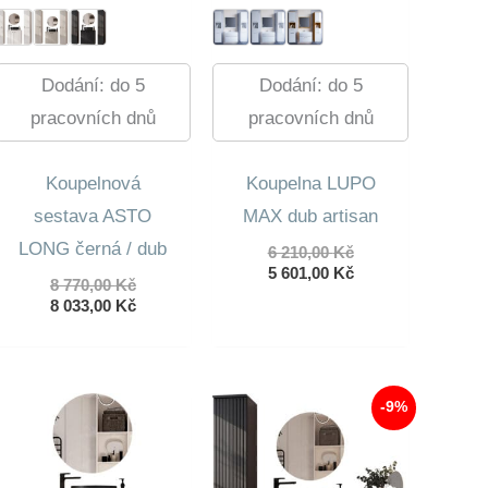
Dodání: do 5
Dodání: do 5
pracovních dnů
pracovních dnů
Koupelnová
Koupelna LUPO
sestava ASTO
MAX dub artisan
LONG černá / dub
Původní
6 210,00
Kč
cena
Aktuální
5 601,00
Kč
Původní
8 770,00
Kč
byla:
cena
cena
Aktuální
8 033,00
Kč
6
je:
byla:
cena
210,00 Kč.
5
8
je:
601,00 Kč.
770,00 Kč.
8
033,00 Kč.
-9%