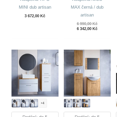
MINI dub artisan
MAX černá / dub
artisan
3 672,00
Kč
Původní
6 990,00
Kč
cena
Aktuální
6 342,00
Kč
byla:
cena
6
je:
990,00 Kč.
6
342,00 Kč.
+4