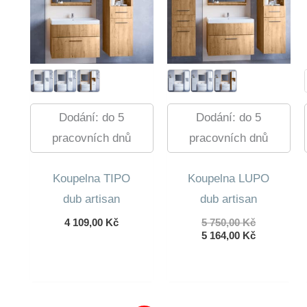
Dodání: do 5
Dodání: do 5
pracovních dnů
pracovních dnů
Koupelna TIPO
Koupelna LUPO
dub artisan
dub artisan
Původní
4 109,00
Kč
5 750,00
Kč
cena
Aktuální
5 164,00
Kč
byla:
cena
5
je:
750,00 Kč.
5
164,00 Kč.