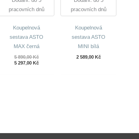
Dodání: do 5
Dodání: do 5
pracovních dnů
pracovních dnů
Koupelnová
Koupelnová
sestava ASTO
sestava ASTO
MAX černá
MINI bílá
Původní
5 890,00
Kč
2 589,00
Kč
cena
Aktuální
5 297,00
Kč
byla:
cena
5
je:
890,00 Kč.
5
297,00 Kč.