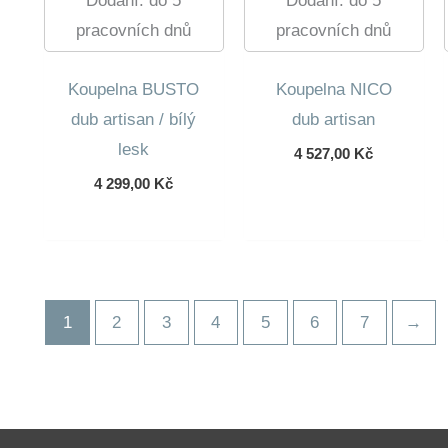
Dodání: do 5
Dodání: do 5
pracovních dnů
pracovních dnů
Koupelna BUSTO
Koupelna NICO
dub artisan / bílý
dub artisan
lesk
4 527,00
Kč
4 299,00
Kč
1
2
3
4
5
6
7
→