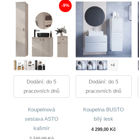
-9%
+4
Dodání: do 5
Dodání: do 5
pracovních dnů
pracovních dnů
Koupelnová
Koupelna BUSTO
sestava ASTO
bílý lesk
kašmír
4 299,00
Kč
Původní
7 740,00
Kč