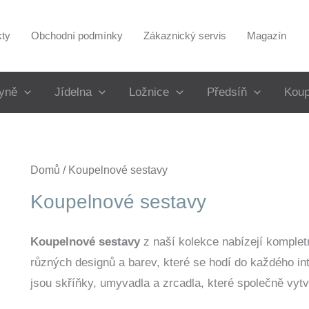
kty
Obchodní podmínky
Zákaznický servis
Magazín
yně
Jídelna
Ložnice
Předsíň
Koup
Domů
/ Koupelnové sestavy
Koupelnové sestavy
Koupelnové sestavy
z naší kolekce nabízejí kompletn
různých designů a barev, které se hodí do každého int
jsou skříňky, umyvadla a zrcadla, které společně vytv