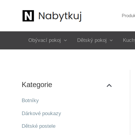
Přeskočit
na
Produ
obsah
Obývací pokoj
Dětský pokoj
Kuch
Kategorie
Botníky
Dárkové poukazy
Dětské postele