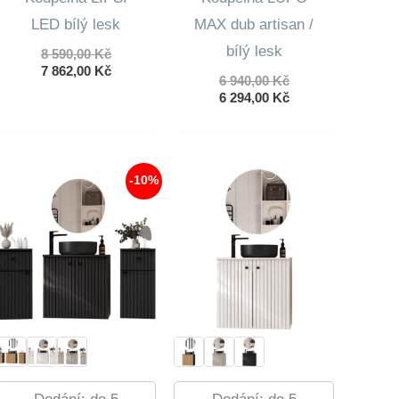
LED bílý lesk
MAX dub artisan /
bílý lesk
Původní
8 590,00
Kč
cena
Aktuální
7 862,00
Kč
Původní
6 940,00
Kč
byla:
cena
cena
Aktuální
6 294,00
Kč
8
je:
byla:
cena
590,00 Kč.
7
6
je:
862,00 Kč.
940,00 Kč.
6
294,00 Kč.
-10%