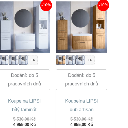
674,00 Kč.
-10%
-10%
+4
+4
Dodání: do 5
Dodání: do 5
pracovních dnů
pracovních dnů
Koupelna LIPSI
Koupelna LIPSI
bílý laminát
dub artisan
Původní
Původní
5 530,00
Kč
5 530,00
Kč
cena
Aktuální
cena
Aktuální
4 955,00
Kč
4 955,00
Kč