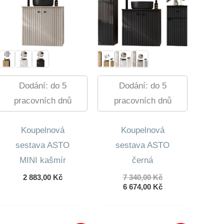
Dodání: do 5
Dodání: do 5
pracovních dnů
pracovních dnů
Koupelnová
Koupelnová
sestava ASTO
sestava ASTO
MINI kašmír
černá
Původní
2 883,00
Kč
7 340,00
Kč
cena
Aktuální
6 674,00
Kč
byla:
cena
7
je:
340,00 Kč.
6