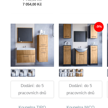
cena
Aktuální
7 054,00
Kč
byla:
cena
7
je:
740,00 Kč.
7
054,00 Kč.
-9%
Dodání: do 5
Dodání: do 5
pracovních dnů
pracovních dnů
Koupelna TIPO
Koupelna NICO