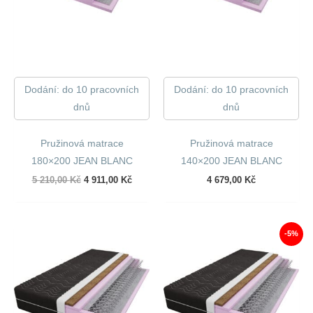
Dodání: do 10 pracovních
Dodání: do 10 pracovních
dnů
dnů
Pružinová matrace
Pružinová matrace
180×200 JEAN BLANC
140×200 JEAN BLANC
Původní
Aktuální
5 210,00
Kč
4 911,00
Kč
4 679,00
Kč
cena
cena
byla:
je:
5
4
210,00 Kč.
911,00 Kč.
-5%