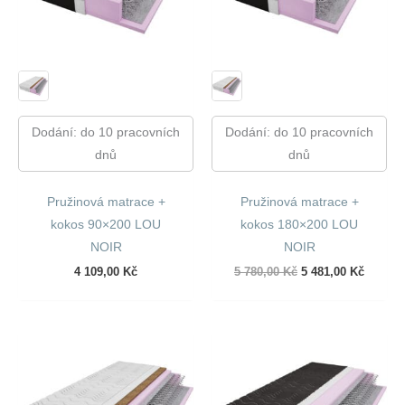
Dodání: do 10 pracovních
Dodání: do 10 pracovních
dnů
dnů
Pružinová matrace +
Pružinová matrace +
kokos 90×200 LOU
kokos 180×200 LOU
NOIR
NOIR
Původní
Aktuáln
4 109,00
Kč
5 780,00
Kč
5 481,00
Kč
cena
cena
byla:
je:
5
5
780,00 Kč.
481,00 