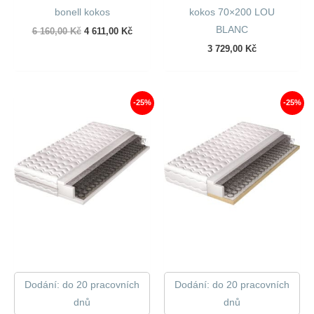
bonell kokos
kokos 70×200 LOU
BLANC
Původní
Aktuální
6 160,00
Kč
4 611,00
Kč
cena
cena
3 729,00
Kč
byla:
je:
6
4
160,00 Kč.
611,00 Kč.
-25%
-25%
Dodání: do 20 pracovních
Dodání: do 20 pracovních
dnů
dnů