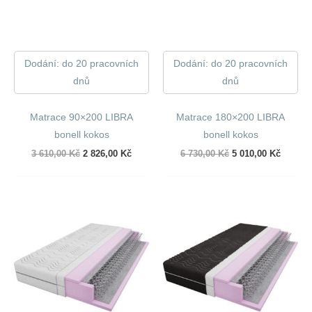
Dodání: do 20 pracovních
Dodání: do 20 pracovních
dnů
dnů
Matrace 90×200 LIBRA
Matrace 180×200 LIBRA
bonell kokos
bonell kokos
Původní
Aktuální
Původní
Aktuáln
3 610,00
Kč
2 826,00
Kč
6 730,00
Kč
5 010,00
Kč
cena
cena
cena
cena
byla:
je:
byla:
je:
3
2
6
5
610,00 Kč.
826,00 Kč.
730,00 Kč.
010,00 