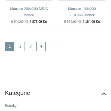
Matrace 200×200 MING
Matrace 140×200
bonell
VIRGINIA bonell
Původní
Aktuální
Původní
Aktuáln
6 540,00
Kč
4 877,00
Kč
5 550,00
Kč
4 184,00
Kč
cena
cena
cena
cena
byla:
je:
byla:
je:
6
4
5
4
540,00 Kč.
877,00 Kč.
550,00 Kč.
184,00 
1
2
3
4
→
Kategorie
Botníky