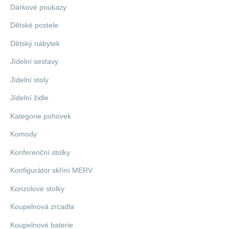
Dárkové poukazy
Dětské postele
Dětský nábytek
Jídelní sestavy
Jídelní stoly
Jídelní židle
Kategorie pohovek
Komody
Konferenční stolky
Konfigurátor skříní MERV
Konzolové stolky
Koupelnová zrcadla
Koupelnové baterie