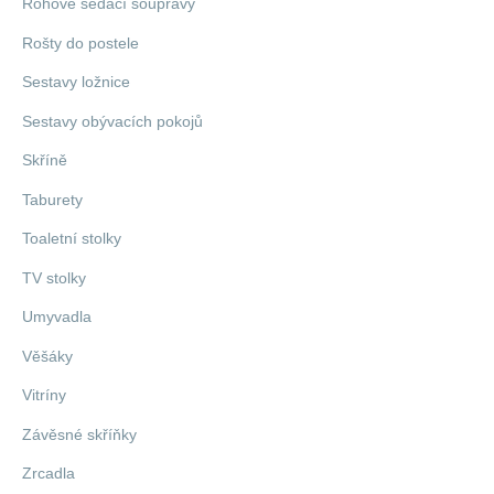
Rohové sedací soupravy
Rošty do postele
Sestavy ložnice
Sestavy obývacích pokojů
Skříně
Taburety
Toaletní stolky
TV stolky
Umyvadla
Věšáky
Vitríny
Závěsné skříňky
Zrcadla