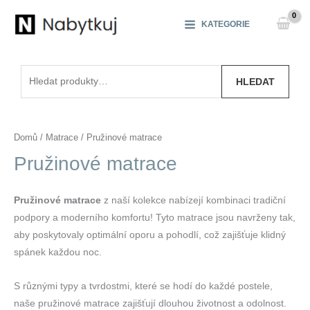
Přeskočit
na
KATEGORIE
obsah
Hledat:
HLEDAT
Domů
/
Matrace
/ Pružinové matrace
Pružinové matrace
Pružinové matrace
z naší kolekce nabízejí kombinaci tradiční
podpory a moderního komfortu! Tyto matrace jsou navrženy tak,
aby poskytovaly optimální oporu a pohodlí, což zajišťuje klidný
spánek každou noc.
S různými typy a tvrdostmi, které se hodí do každé postele,
naše pružinové matrace zajišťují dlouhou životnost a odolnost.