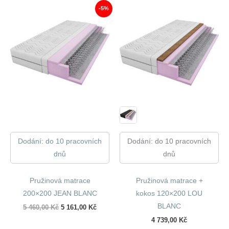
090,00 Kč.
791,00 Kč.
-5%
Dodání: do 10 pracovních
Dodání: do 10 pracovních
dnů
dnů
Pružinová matrace
Pružinová matrace +
200×200 JEAN BLANC
kokos 120×200 LOU
BLANC
Původní
Aktuální
5 460,00
Kč
5 161,00
Kč
cena
cena
4 739,00
Kč
byla:
je: