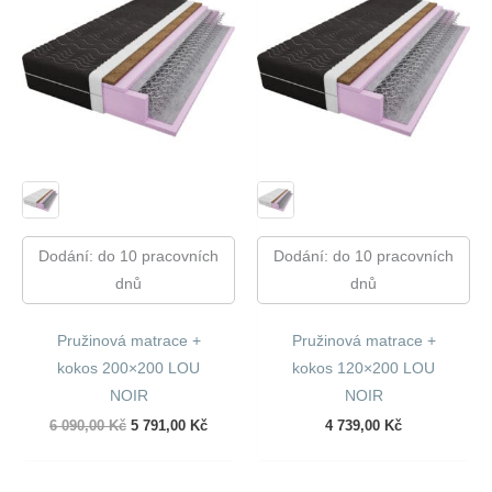
Dodání: do 10 pracovních
Dodání: do 10 pracovních
dnů
dnů
Pružinová matrace +
Pružinová matrace +
kokos 200×200 LOU
kokos 120×200 LOU
NOIR
NOIR
Původní
Aktuální
6 090,00
Kč
5 791,00
Kč
4 739,00
Kč
cena
cena
byla:
je:
6
5