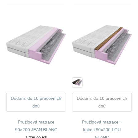
5
5
460,00 Kč.
161,00 Kč.
Dodání: do 10 pracovních
Dodání: do 10 pracovních
dnů
dnů
Pružinová matrace
Pružinová matrace +
90×200 JEAN BLANC
kokos 80×200 LOU
BLANC