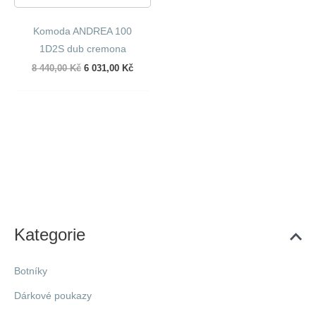
Komoda ANDREA 100
1D2S dub cremona
Původní
Aktuální
8 440,00
Kč
6 031,00
Kč
cena
cena
byla:
je:
8
6
440,00 Kč.
031,00 Kč.
Kategorie
Botníky
Dárkové poukazy