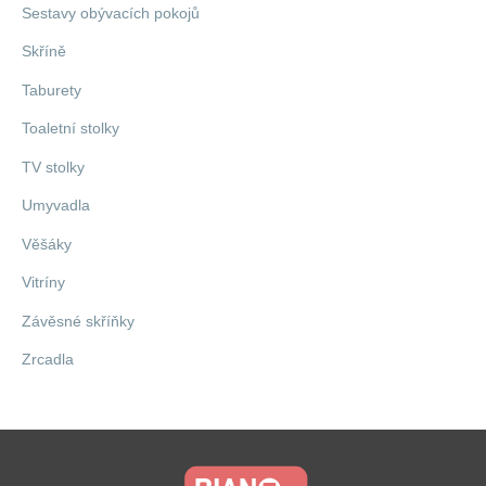
Sestavy obývacích pokojů
Skříně
Taburety
Toaletní stolky
TV stolky
Umyvadla
Věšáky
Vitríny
Závěsné skříňky
Zrcadla