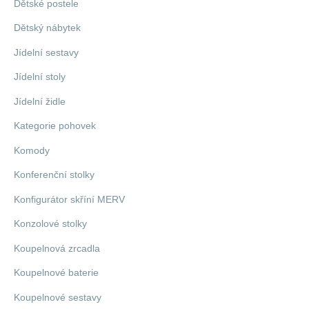
Dětské postele
Dětský nábytek
Jídelní sestavy
Jídelní stoly
Jídelní židle
Kategorie pohovek
Komody
Konferenční stolky
Konfigurátor skříní MERV
Konzolové stolky
Koupelnová zrcadla
Koupelnové baterie
Koupelnové sestavy