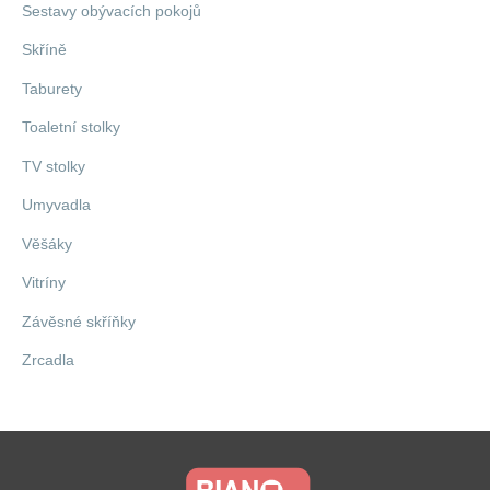
Sestavy obývacích pokojů
Skříně
Taburety
Toaletní stolky
TV stolky
Umyvadla
Věšáky
Vitríny
Závěsné skříňky
Zrcadla