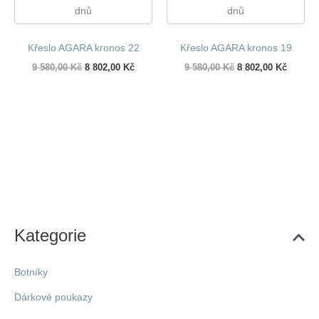
dnů
dnů
Křeslo AGARA kronos 22
Křeslo AGARA kronos 19
Původní
Aktuální
Původní
Aktuáln
9 580,00
Kč
8 802,00
Kč
9 580,00
Kč
8 802,00
Kč
cena
cena
cena
cena
byla:
je:
byla:
je:
9
8
9
8
580,00 Kč.
802,00 Kč.
580,00 Kč.
802,00 
Kategorie
Botníky
Dárkové poukazy