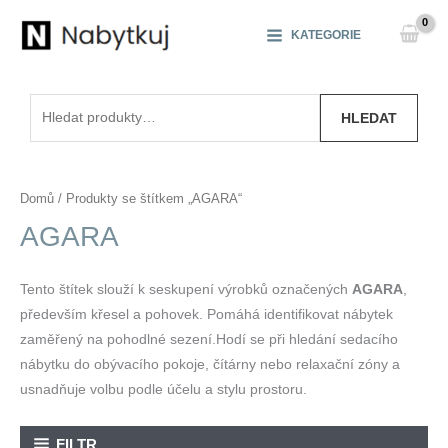
Přeskočit
na
KATEGORIE
obsah
Hledat:
HLEDAT
Domů
/ Produkty se štítkem „AGARA“
AGARA
Tento štítek slouží k seskupení výrobků označených
AGARA
,
především křesel a pohovek. Pomáhá identifikovat nábytek
zaměřený na pohodlné sezení.Hodí se při hledání sedacího
nábytku do obývacího pokoje, čítárny nebo relaxační zóny a
usnadňuje volbu podle účelu a stylu prostoru.
FILTR