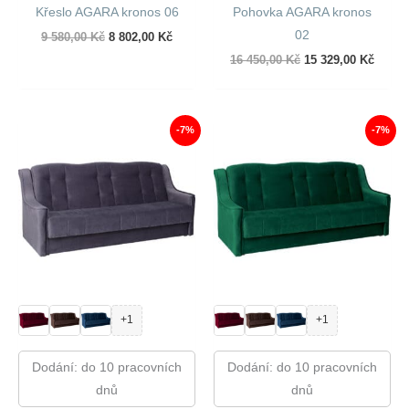
Křeslo AGARA kronos 06
Pohovka AGARA kronos
02
Původní
Aktuální
9 580,00
Kč
8 802,00
Kč
cena
cena
Původní
Aktuál
16 450,00
Kč
15 329,00
Kč
byla:
je:
cena
cena
9
8
byla:
je:
580,00 Kč.
802,00 Kč.
16
15
450,00 Kč.
329,00
-7%
-7%
+1
+1
Dodání: do 10 pracovních
Dodání: do 10 pracovních
dnů
dnů