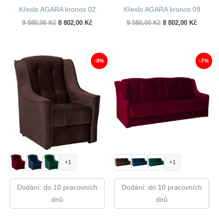
Křeslo AGARA kronos 02
Křeslo AGARA kronos 09
Původní
Aktuální
Původní
Aktuáln
9 580,00
Kč
8 802,00
Kč
9 580,00
Kč
8 802,00
Kč
cena
cena
cena
cena
byla:
je:
byla:
je:
9
8
9
8
580,00 Kč.
802,00 Kč.
580,00 Kč.
802,00 
-8%
-7%
+1
+1
Dodání: do 10 pracovních
Dodání: do 10 pracovních
dnů
dnů