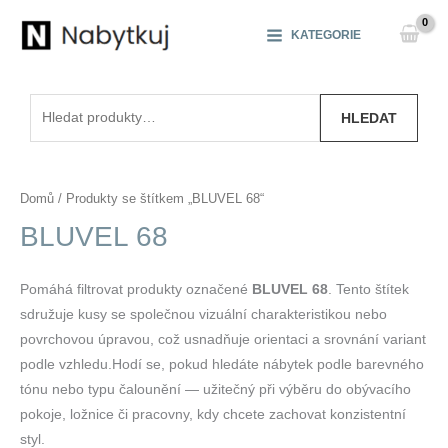
Přeskočit
na
KATEGORIE
obsah
Hledat:
HLEDAT
Domů
/ Produkty se štítkem „BLUVEL 68“
BLUVEL 68
Pomáhá filtrovat produkty označené
BLUVEL 68
. Tento štítek
sdružuje kusy se společnou vizuální charakteristikou nebo
povrchovou úpravou, což usnadňuje orientaci a srovnání variant
podle vzhledu.Hodí se, pokud hledáte nábytek podle barevného
tónu nebo typu čalounění — užitečný při výběru do obývacího
pokoje, ložnice či pracovny, kdy chcete zachovat konzistentní
styl.