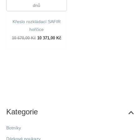
dnů
Křeslo rozkládací SAFIR
hořčice
Původní
Aktuální
10 670,00
Kč
10 371,00
Kč
cena
cena
byla:
je:
10
10
670,00 Kč.
371,00 Kč.
Kategorie
Botníky
Dárkové poukazy