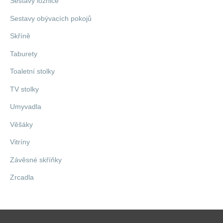
Sestavy ložnice
Sestavy obývacích pokojů
Skříně
Taburety
Toaletní stolky
TV stolky
Umyvadla
Věšáky
Vitríny
Závěsné skříňky
Zrcadla