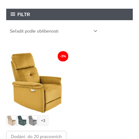
FILTR
-3%
+3
Dodání: do 20 pracovních