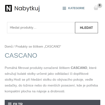
Přeskočit
na
KATEGORIE
obsah
Hledat:
HLEDAT
Domů
/ Produkty se štítkem „CASCANO“
CASCANO
Pomáhá filtrovat produkty označené štítkem
CASCANO
, které
sdružují kulaté stolky určené jako odkládací či doplňkové
stolky.Hodí se při hledání stolku do obývacího pokoje, vedle
sedačky, do ložnice nebo do menších posezení, kde je potřeba
kompaktní plocha na nápoje a drobnosti.
FILTR