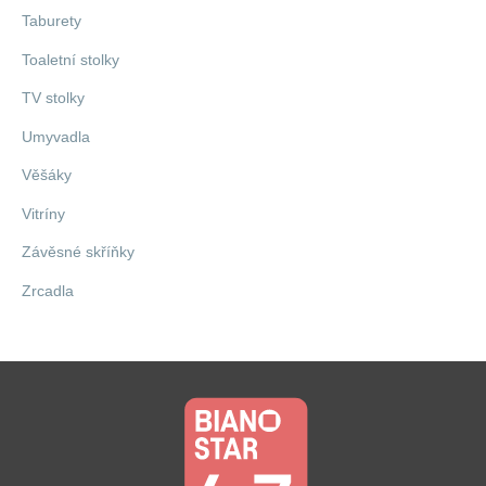
Taburety
Toaletní stolky
TV stolky
Umyvadla
Věšáky
Vitríny
Závěsné skříňky
Zrcadla