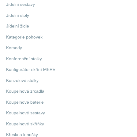
Jídelní sestavy
Jídelní stoly
Jídelní židle
Kategorie pohovek
Komody
Konferenční stolky
Konfigurátor skříní MERV
Konzolové stolky
Koupelnová zrcadla
Koupelnové baterie
Koupelnové sestavy
Koupelnové skříňky
Křesla a lenošky