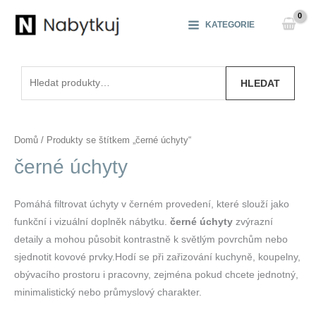
Přeskočit
na
KATEGORIE
obsah
Hledat:
HLEDAT
Domů
/ Produkty se štítkem „černé úchyty“
černé úchyty
Pomáhá filtrovat úchyty v černém provedení, které slouží jako
funkční i vizuální doplněk nábytku.
černé úchyty
zvýrazní
detaily a mohou působit kontrastně k světlým povrchům nebo
sjednotit kovové prvky.Hodí se při zařizování kuchyně, koupelny,
obývacího prostoru i pracovny, zejména pokud chcete jednotný,
minimalistický nebo průmyslový charakter.