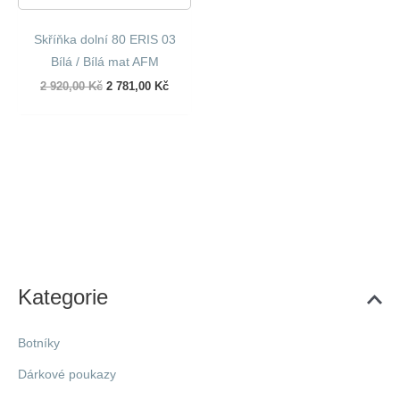
Skříňka dolní 80 ERIS 03
Bílá / Bílá mat AFM
Původní
Aktuální
2 920,00
Kč
2 781,00
Kč
cena
cena
byla:
je:
2
2
920,00 Kč.
781,00 Kč.
Kategorie
Botníky
Dárkové poukazy