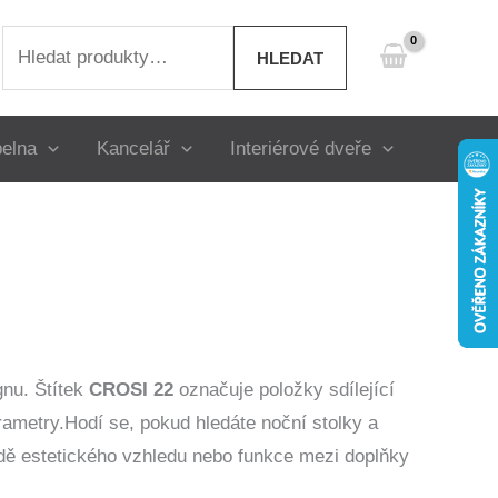
Hledat:
HLEDAT
elna
Kancelář
Interiérové dveře
gnu. Štítek
CROSI 22
označuje položky sdílející
parametry.Hodí se, pokud hledáte noční stolky a
odě estetického vzhledu nebo funkce mezi doplňky