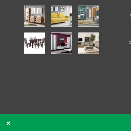
✕
GDPR souhlas se soubory cookie pomocí Real Cookie Ban