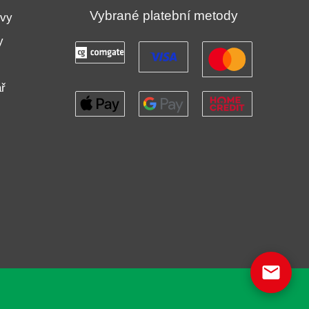
Vybrané platební metody
uvy
y
ř