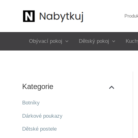
Přeskočit
na
Produ
obsah
Obývací pokoj
Dětský pokoj
Kuch
Kategorie
Botníky
Dárkové poukazy
Dětské postele