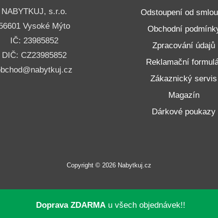
NABYTKUJ, s.r.o.
Odstoupení od smlo
56601 Vysoké Mýto
Obchodní podmínk
IČ: 23985852
Zpracování údajů
DIČ: CZ23985852
Reklamační formulá
obchod@nabytkuj.cz
Zákaznický servis
Magazín
Dárkové poukazy
Copyright © 2026 Nabytkuj.cz
Doprava ZDARMA
u všech objednávek!!
neru