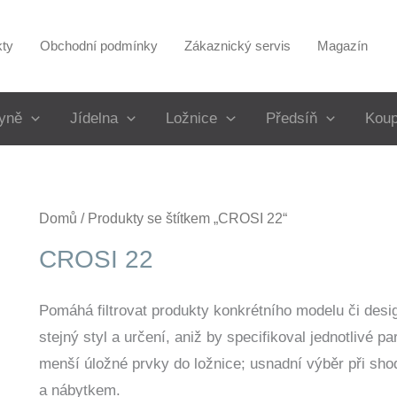
kty
Obchodní podmínky
Zákaznický servis
Magazín
yně
Jídelna
Ložnice
Předsíň
Koup
Domů
/ Produkty se štítkem „CROSI 22“
CROSI 22
Pomáhá filtrovat produkty konkrétního modelu či desi
stejný styl a určení, aniž by specifikoval jednotlivé 
menší úložné prvky do ložnice; usnadní výběr při sh
a nábytkem.