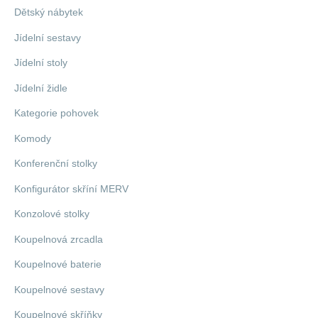
Dětský nábytek
Jídelní sestavy
Jídelní stoly
Jídelní židle
Kategorie pohovek
Komody
Konferenční stolky
Konfigurátor skříní MERV
Konzolové stolky
Koupelnová zrcadla
Koupelnové baterie
Koupelnové sestavy
Koupelnové skříňky