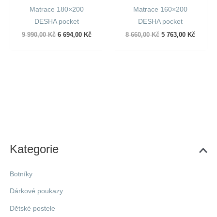
Matrace 180×200
Matrace 160×200
DESHA pocket
DESHA pocket
Původní
Aktuální
Původní
Aktuáln
9 990,00
Kč
6 694,00
Kč
8 660,00
Kč
5 763,00
Kč
cena
cena
cena
cena
byla:
je:
byla:
je:
9
6
8
5
990,00 Kč.
694,00 Kč.
660,00 Kč.
763,00 
Kategorie
Botníky
Dárkové poukazy
Dětské postele