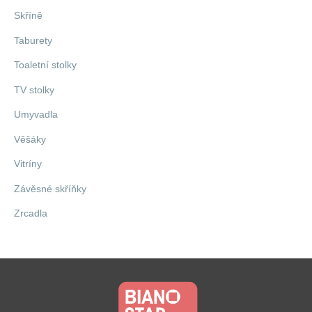
Skříně
Taburety
Toaletní stolky
TV stolky
Umyvadla
Věšáky
Vitríny
Závěsné skříňky
Zrcadla