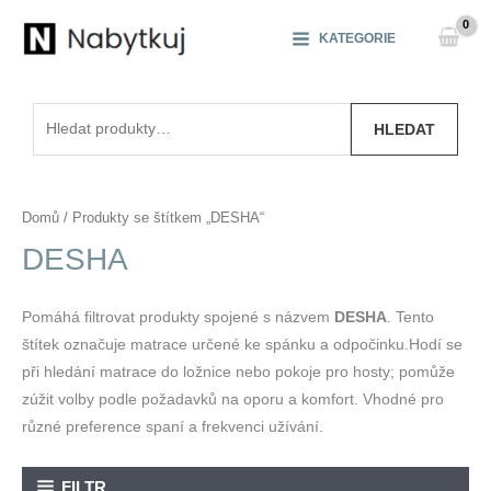
Přeskočit
na
KATEGORIE
obsah
Hledat:
HLEDAT
Domů
/ Produkty se štítkem „DESHA“
DESHA
Pomáhá filtrovat produkty spojené s názvem
DESHA
. Tento
štítek označuje matrace určené ke spánku a odpočinku.Hodí se
při hledání matrace do ložnice nebo pokoje pro hosty; pomůže
zúžit volby podle požadavků na oporu a komfort. Vhodné pro
různé preference spaní a frekvenci užívání.
FILTR