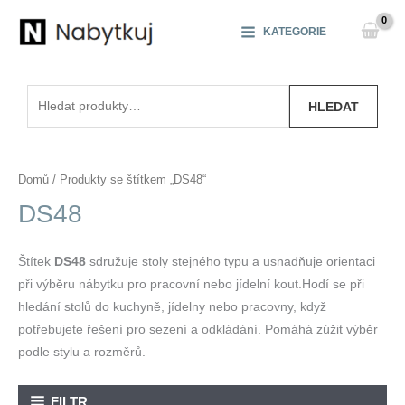
Přeskočit
na
KATEGORIE
obsah
Hledat:
HLEDAT
Domů
/ Produkty se štítkem „DS48“
DS48
Štítek
DS48
sdružuje stoly stejného typu a usnadňuje orientaci
při výběru nábytku pro pracovní nebo jídelní kout.Hodí se při
hledání stolů do kuchyně, jídelny nebo pracovny, když
potřebujete řešení pro sezení a odkládání. Pomáhá zúžit výběr
podle stylu a rozměrů.
FILTR