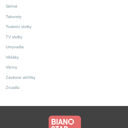
Skříně
Taburety
Toaletní stolky
TV stolky
Umyvadla
Věšáky
Vitríny
Závěsné skříňky
Zrcadla