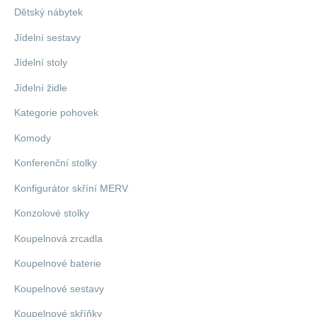
Dětský nábytek
Jídelní sestavy
Jídelní stoly
Jídelní židle
Kategorie pohovek
Komody
Konferenční stolky
Konfigurátor skříní MERV
Konzolové stolky
Koupelnová zrcadla
Koupelnové baterie
Koupelnové sestavy
Koupelnové skříňky