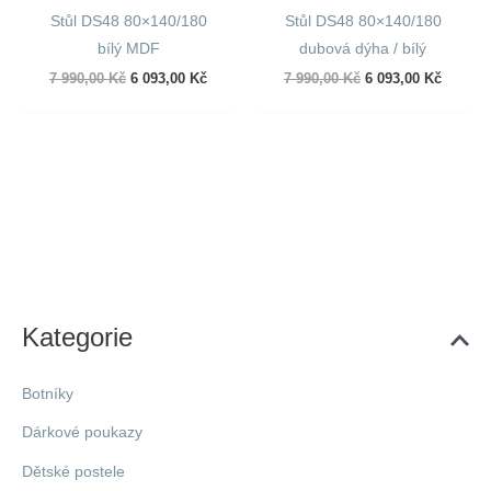
Stůl DS48 80×140/180
Stůl DS48 80×140/180
bílý MDF
dubová dýha / bílý
Původní
Aktuální
Původní
Aktuáln
7 990,00
Kč
6 093,00
Kč
7 990,00
Kč
6 093,00
Kč
cena
cena
cena
cena
byla:
je:
byla:
je:
7
6
7
6
990,00 Kč.
093,00 Kč.
990,00 Kč.
093,00 
Kategorie
Botníky
Dárkové poukazy
Dětské postele