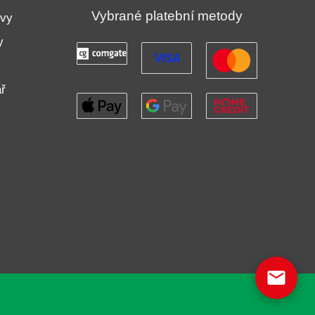
Vybrané platební metody
uvy
y
ř