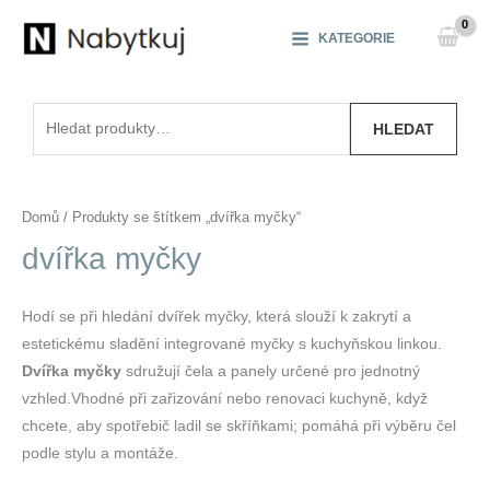
Přeskočit
na
KATEGORIE
obsah
Hledat:
HLEDAT
Domů
/ Produkty se štítkem „dvířka myčky“
dvířka myčky
Hodí se při hledání dvířek myčky, která slouží k zakrytí a
estetickému sladění integrované myčky s kuchyňskou linkou.
Dvířka myčky
sdružují čela a panely určené pro jednotný
vzhled.Vhodné při zařizování nebo renovaci kuchyně, když
chcete, aby spotřebič ladil se skříňkami; pomáhá při výběru čel
podle stylu a montáže.