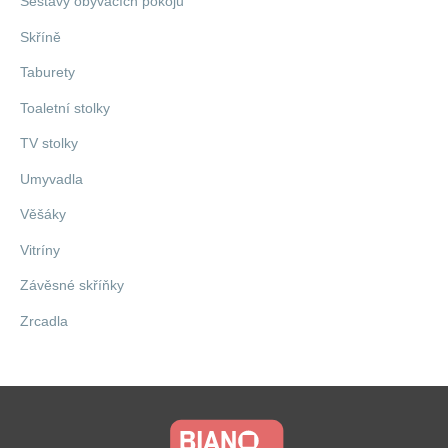
Sestavy obývacích pokojů
Skříně
Taburety
Toaletní stolky
TV stolky
Umyvadla
Věšáky
Vitríny
Závěsné skříňky
Zrcadla