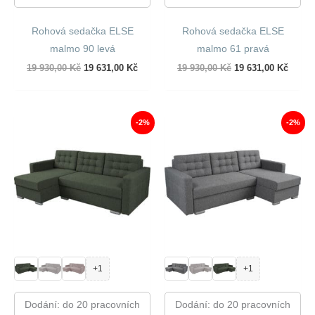
Rohová sedačka ELSE
Rohová sedačka ELSE
malmo 90 levá
malmo 61 pravá
Původní
Aktuální
Původní
Aktuál
19 930,00
Kč
19 631,00
Kč
19 930,00
Kč
19 631,00
Kč
cena
cena
cena
cena
byla:
je:
byla:
je:
19
19
19
19
930,00 Kč.
631,00 Kč.
930,00 Kč.
631,00
-2%
-2%
+1
+1
Dodání: do 20 pracovních
Dodání: do 20 pracovních