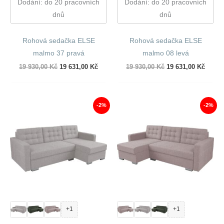
Dodání: do 20 pracovních
Dodání: do 20 pracovních
dnů
dnů
Rohová sedačka ELSE
Rohová sedačka ELSE
malmo 37 pravá
malmo 08 levá
Původní
Aktuální
Původní
Aktuál
19 930,00
Kč
19 631,00
Kč
19 930,00
Kč
19 631,00
Kč
cena
cena
cena
cena
byla:
je:
byla:
je:
19
19
19
19
930,00 Kč.
631,00 Kč.
930,00 Kč.
631,00
-2%
-2%
+1
+1