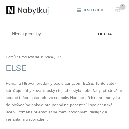
Přeskočit
na
KATEGORIE
obsah
Hledat:
HLEDAT
Domů
/ Produkty se štítkem „ELSE“
ELSE
Pomáhá filtrovat produkty podle označení
ELSE
. Tento štítek
sdružuje nábytkové kousky stejného stylu nebo řady, především
sedací řešení jako rohové sedačky.Hodí se při hledání nábytku
do obývacího pokoje pro pohodlné posezení i společenské
účely. Pomáhá orientovat se mezi podobnými designy a
variantami uspořádání.