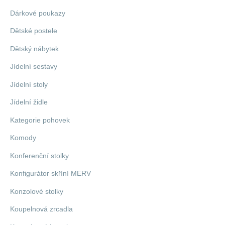
Dárkové poukazy
Dětské postele
Dětský nábytek
Jídelní sestavy
Jídelní stoly
Jídelní židle
Kategorie pohovek
Komody
Konferenční stolky
Konfigurátor skříní MERV
Konzolové stolky
Koupelnová zrcadla