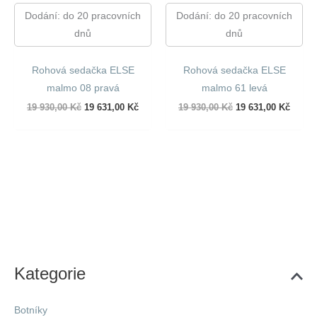
Dodání: do 20 pracovních
Dodání: do 20 pracovních
dnů
dnů
Rohová sedačka ELSE
Rohová sedačka ELSE
malmo 08 pravá
malmo 61 levá
Původní
Aktuální
Původní
Aktuál
19 930,00
Kč
19 631,00
Kč
19 930,00
Kč
19 631,00
Kč
cena
cena
cena
cena
byla:
je:
byla:
je:
19
19
19
19
930,00 Kč.
631,00 Kč.
930,00 Kč.
631,00
Kategorie
Botníky