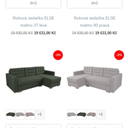
dnů
dnů
Rohová sedačka ELSE
Rohová sedačka ELSE
malmo 37 levá
malmo 90 pravá
Původní
Aktuální
Původní
Aktuál
19 930,00
Kč
19 631,00
Kč
19 930,00
Kč
19 631,00
Kč
cena
cena
cena
cena
byla:
je:
byla:
je:
19
19
19
19
930,00 Kč.
631,00 Kč.
930,00 Kč.
631,00
-2%
-2%
+1
+1