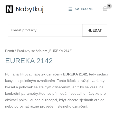
Přeskočit
na
KATEGORIE
obsah
Hledat:
HLEDAT
Domů
/ Produkty se štítkem „EUREKA 2142“
EUREKA 2142
Pomáhá filtrovat nábytek označený
EUREKA 2142
, tedy sedací
kusy se společným označením. Tento štítek sdružuje varianty
křesel a pohovek se stejným označením, aniž by se vázal na
konkrétní parametry.Hodí se při hledání sedacího nábytku pro
obývací pokoj, lounge či recepci, když chcete sjednotit vzhled
nebo porovnat různé provedení stejného označení.