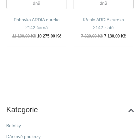
dnů
dnů
Pohovka ARDIA eureka
Křeslo ARDIA eureka
2142 černá
2142 zlaté
Původní
Aktuální
Původní
Aktuáln
11 130,00
Kč
10 275,00
Kč
7 820,00
Kč
7 130,00
Kč
cena
cena
cena
cena
byla:
je:
byla:
je:
11
10
7
7
130,00 Kč.
275,00 Kč.
820,00 Kč.
130,00 
Kategorie
Botníky
Dárkové poukazy