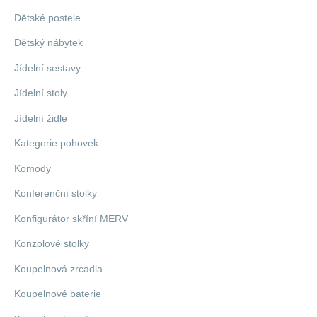
Dětské postele
Dětský nábytek
Jídelní sestavy
Jídelní stoly
Jídelní židle
Kategorie pohovek
Komody
Konferenční stolky
Konfigurátor skříní MERV
Konzolové stolky
Koupelnová zrcadla
Koupelnové baterie