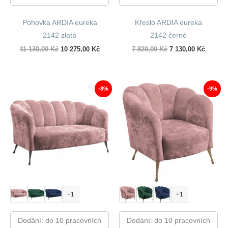
Pohovka ARDIA eureka
Křeslo ARDIA eureka
2142 zlatá
2142 černé
Původní
Aktuální
Původní
Aktuáln
11 130,00
Kč
10 275,00
Kč
7 820,00
Kč
7 130,00
Kč
cena
cena
cena
cena
byla:
je:
byla:
je:
11
10
7
7
130,00 Kč.
275,00 Kč.
820,00 Kč.
130,00 
-8%
-9%
+1
+1
Dodání: do 10 pracovních
Dodání: do 10 pracovních