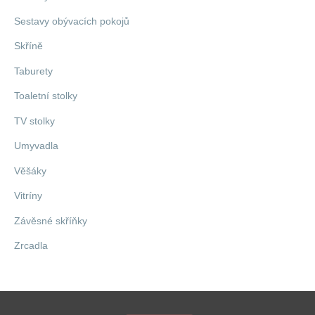
Sestavy obývacích pokojů
Skříně
Taburety
Toaletní stolky
TV stolky
Umyvadla
Věšáky
Vitríny
Závěsné skříňky
Zrcadla