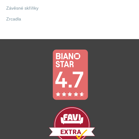
Závěsné skříňky
Zrcadla