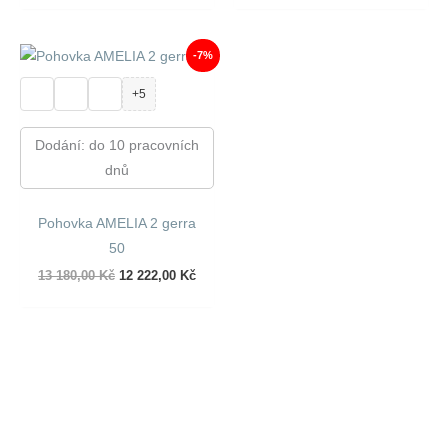
byla:
je:
byla:
je:
18
17
19
18
830,00 Kč.
590,00 Kč.
000,00 Kč.
701,00
-7%
+5
Dodání: do 10 pracovních
dnů
Pohovka AMELIA 2 gerra
50
Původní
Aktuální
13 180,00
Kč
12 222,00
Kč
cena
cena
byla:
je:
13
12
180,00 Kč.
222,00 Kč.