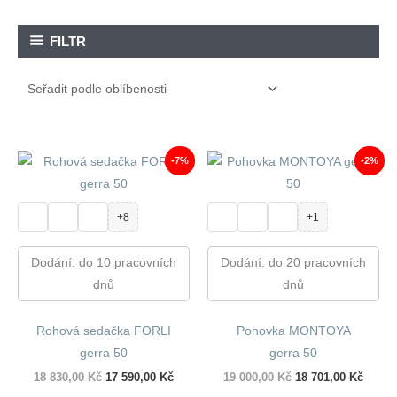
FILTR
-7%
-2%
+8
+1
Dodání: do 10 pracovních
Dodání: do 20 pracovních
dnů
dnů
Rohová sedačka FORLI
Pohovka MONTOYA
gerra 50
gerra 50
Původní
Aktuální
Původní
Aktuál
18 830,00
Kč
17 590,00
Kč
19 000,00
Kč
18 701,00
Kč
cena
cena
cena
cena