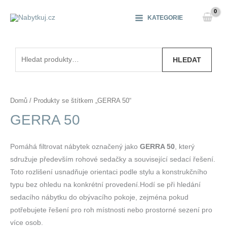
Přeskočit
na
KATEGORIE
obsah
Hledat:
HLEDAT
Domů
/ Produkty se štítkem „GERRA 50“
GERRA 50
Pomáhá filtrovat nábytek označený jako
GERRA 50
, který
sdružuje především rohové sedačky a související sedací řešení.
Toto rozlišení usnadňuje orientaci podle stylu a konstrukčního
typu bez ohledu na konkrétní provedení.Hodí se při hledání
sedacího nábytku do obývacího pokoje, zejména pokud
potřebujete řešení pro roh místnosti nebo prostorné sezení pro
více osob.