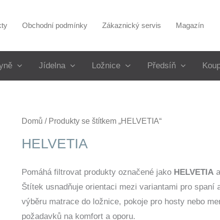
kty
Obchodní podmínky
Zákaznický servis
Magazín
yně
Jídelna
Ložnice
Předsíň
Koup
Domů
/ Produkty se štítkem „HELVETIA“
HELVETIA
Pomáhá filtrovat produkty označené jako
HELVETIA
a
Štítek usnadňuje orientaci mezi variantami pro spaní 
výběru matrace do ložnice, pokoje pro hosty nebo me
požadavků na komfort a oporu.