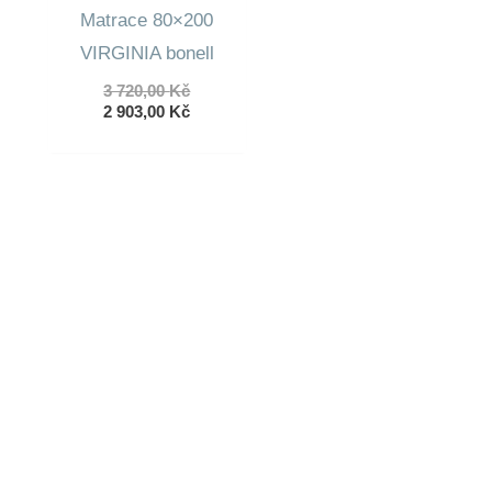
Matrace 80×200
VIRGINIA bonell
Původní
3 720,00
Kč
cena
Aktuální
2 903,00
Kč
byla:
cena
3
je:
720,00 Kč.
2
903,00 Kč.