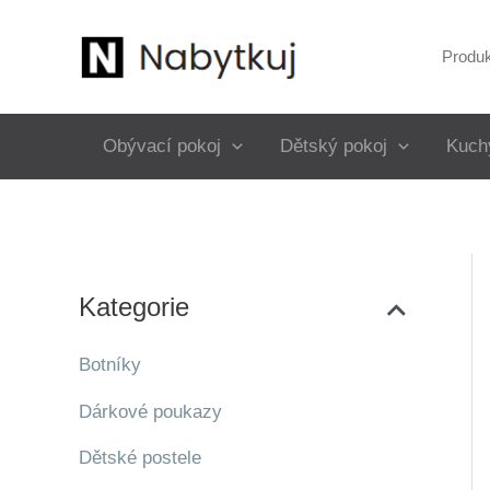
Přeskočit
na
Produ
obsah
Obývací pokoj
Dětský pokoj
Kuch
Kategorie
Botníky
Dárkové poukazy
Dětské postele