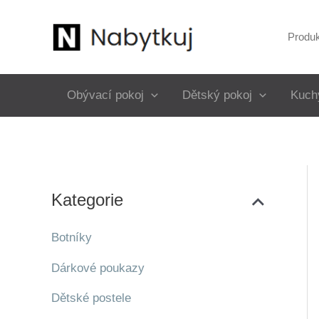
Přeskočit
na
Produ
obsah
Obývací pokoj
Dětský pokoj
Kuch
Kategorie
Botníky
Dárkové poukazy
Dětské postele