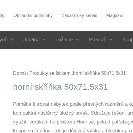
kty
Obchodní podmínky
Zákaznický servis
Magazín
yně
Jídelna
Ložnice
Předsíň
Koup
Domů
/ Produkty se štítkem „horní skříňka 50x71.5x31“
horní skříňka 50x71.5x31
Pomáhá filtrovat nábytek podle přesných rozměrů a 
kompaktní nástěnný úložný prvek. Sdružuje řešení ur
využití vertikálního prostoru.Hodí se, pokud potřebuj
koupelnu či dílnu, kde je důležitá výška a hloubka pr