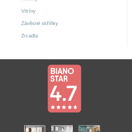
Vitríny
Závěsné skříňky
Zrcadla