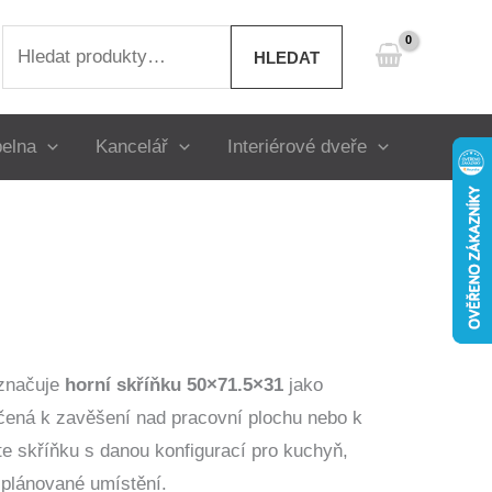
Hledat:
HLEDAT
elna
Kancelář
Interiérové dveře
označuje
horní skříňku 50×71.5×31
jako
čená k zavěšení nad pracovní plochu nebo k
ete skříňku s danou konfigurací pro kuchyň,
o plánované umístění.