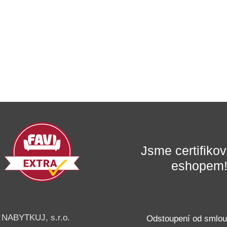
Jsme certifik
eshopem
NABYTKUJ, s.r.o.
Odstoupení od smlo