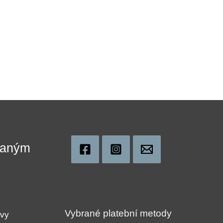
ovaným
!
Vybrané platební metody
uvy