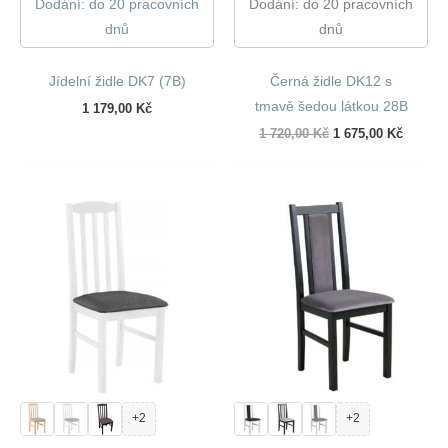
Dodání: do 20 pracovních
Dodání: do 20 pracovních
dnů
dnů
Jídelní židle DK7 (7B)
Černá židle DK12 s
tmavě šedou látkou 28B
1 179,00
Kč
Původní
Aktuáln
1 720,00
Kč
1 675,00
Kč
cena
cena
byla:
je:
1
1
720,00 Kč.
675,00 
+2
+2