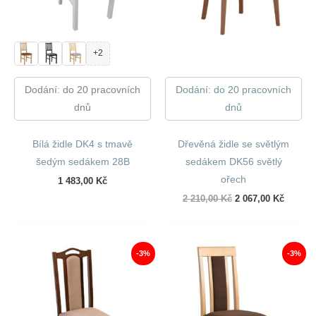
+2
Dodání: do 20 pracovních
Dodání: do 20 pracovních
dnů
dnů
Bílá židle DK4 s tmavě
Dřevěná židle se světlým
šedým sedákem 28B
sedákem DK56 světlý
ořech
1 483,00
Kč
Původní
Aktuáln
2 210,00
Kč
2 067,00
Kč
cena
cena
byla:
je:
2
2
210,00 Kč.
067,00 
-3%
-3%