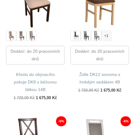
+1
Dodání: do 20 pracovních
Dodání: do 20 pracovních
dnů
dnů
Křeslo do obývacího
Židle DK12 sonoma s
pokoje DK8 s béžovou
hnědým sedákem 4B
látkou 14B
Původní
Aktuáln
1 720,00
Kč
1 675,00
Kč
cena
cena
Původní
Aktuální
1 720,00
Kč
1 675,00
Kč
byla:
je:
cena
cena
1
1
byla:
je:
720,00 Kč.
675,00 
1
1
720,00 Kč.
675,00 Kč.
-6%
-6%