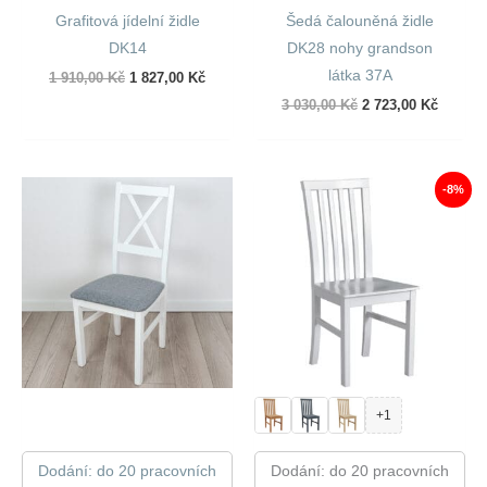
Grafitová jídelní židle
Šedá čalouněná židle
DK14
DK28 nohy grandson
látka 37A
Původní
Aktuální
1 910,00
Kč
1 827,00
Kč
cena
cena
Původní
Aktuáln
3 030,00
Kč
2 723,00
Kč
byla:
je:
cena
cena
1
1
byla:
je:
910,00 Kč.
827,00 Kč.
3
2
030,00 Kč.
723,00 
-8%
+1
Dodání: do 20 pracovních
Dodání: do 20 pracovních