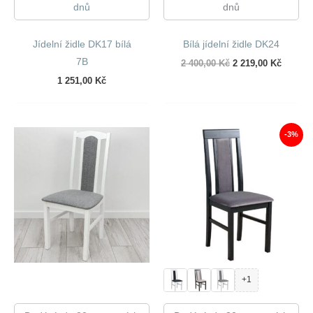
dnů
dnů
Jídelní židle DK17 bílá
Bílá jídelní židle DK24
7B
Původní
Aktuáln
2 400,00
Kč
2 219,00
Kč
cena
cena
1 251,00
Kč
byla:
je:
2
2
400,00 Kč.
219,00 
-3%
+1