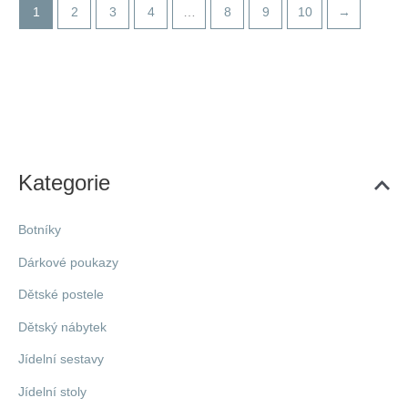
1
2
3
4
…
8
9
10
→
Kategorie
Botníky
Dárkové poukazy
Dětské postele
Dětský nábytek
Jídelní sestavy
Jídelní stoly