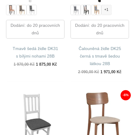
+1
Dodání: do 20 pracovních
Dodání: do 20 pracovních
dnů
dnů
Tmavě šedá židle DK31
Čalouněná židle DK25
s bílými nohami 28B
černá s tmavě šedou
látkou 28B
Původní
Aktuální
1 970,00
Kč
1 875,00
Kč
cena
cena
Původní
Aktuáln
2 090,00
Kč
1 971,00
Kč
byla:
je:
cena
cena
1
1
byla:
je:
970,00 Kč.
875,00 Kč.
2
1
090,00 Kč.
971,00 
-6%