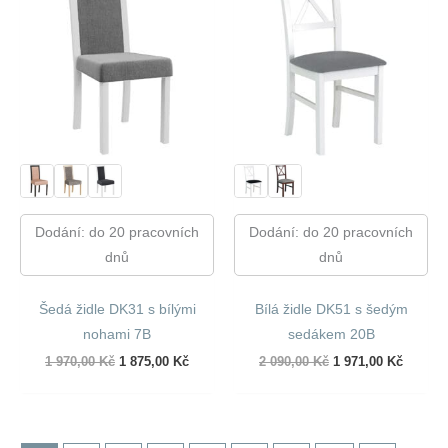
Dodání: do 20 pracovních
Dodání: do 20 pracovních
dnů
dnů
Šedá židle DK31 s bílými
Bílá židle DK51 s šedým
nohami 7B
sedákem 20B
Původní
Aktuální
Původní
Aktuáln
1 970,00
Kč
1 875,00
Kč
2 090,00
Kč
1 971,00
Kč
cena
cena
cena
cena
byla:
je:
byla:
je:
1
1
2
1
970,00 Kč.
875,00 Kč.
090,00 Kč.
971,00 