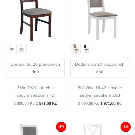
Dodání: do 20 pracovních
Dodání: do 20 pracovních
dnů
dnů
Židle DK51 ořech s
Bílá židle DK43 s světle
šedým sedákem 7B
šedým sedákem 26B
Původní
Aktuální
Původní
Aktuáln
2 090,00
Kč
1 971,00
Kč
2 090,00
Kč
1 971,00
Kč
cena
cena
cena
cena
byla:
je:
byla:
je:
2
1
2
1
090,00 Kč.
971,00 Kč.
090,00 Kč.
971,00 
-5%
-6%