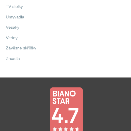
TV stolky
Umyvadla
Věšáky
Vitríny
Závěsné skříňky
Zrcadla