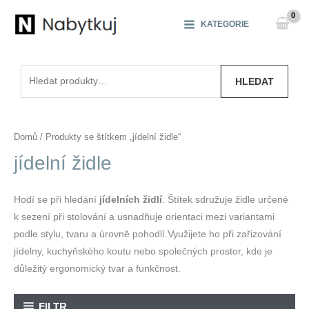
Přeskočit
na
KATEGORIE
obsah
Hledat:
HLEDAT
Domů
/ Produkty se štítkem „jídelní židle“
jídelní židle
Hodí se při hledání
jídelních židlí
. Štítek sdružuje židle určené
k sezení při stolování a usnadňuje orientaci mezi variantami
podle stylu, tvaru a úrovně pohodlí.Využijete ho při zařizování
jídelny, kuchyňského koutu nebo společných prostor, kde je
důležitý ergonomický tvar a funkčnost.
FILTR