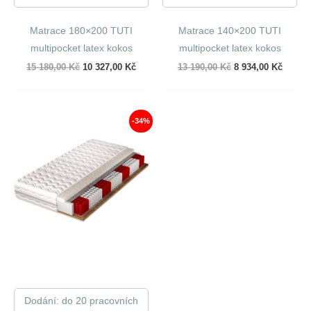
Matrace 180×200 TUTI
Matrace 140×200 TUTI
multipocket latex kokos
multipocket latex kokos
Původní
Aktuální
Původní
Aktuál
15 180,00
Kč
10 327,00
Kč
13 190,00
Kč
8 934,00
Kč
cena
cena
cena
cena
byla:
je:
byla:
je:
15
10
13
8
180,00 Kč.
327,00 Kč.
190,00 Kč.
934,00
-34%
Dodání: do 20 pracovních