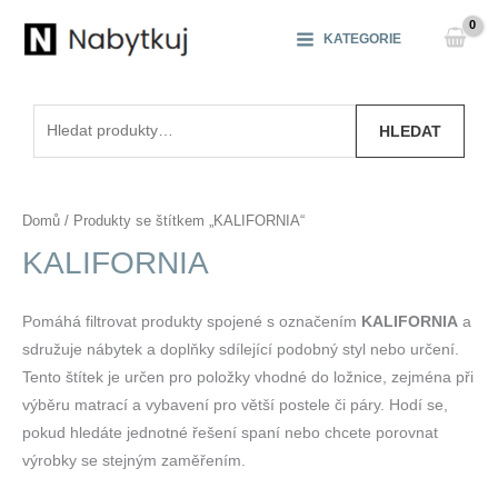
Přeskočit
na
KATEGORIE
obsah
Hledat:
HLEDAT
Domů
/ Produkty se štítkem „KALIFORNIA“
KALIFORNIA
Pomáhá filtrovat produkty spojené s označením
KALIFORNIA
a
sdružuje nábytek a doplňky sdílející podobný styl nebo určení.
Tento štítek je určen pro položky vhodné do ložnice, zejména při
výběru matrací a vybavení pro větší postele či páry. Hodí se,
pokud hledáte jednotné řešení spaní nebo chcete porovnat
výrobky se stejným zaměřením.