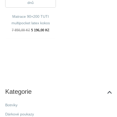
dnů
Matrace 90×200 TUTI
multipocket latex kokos
Původní
Aktuální
7 850,00
Kč
5 196,00
Kč
cena
cena
byla:
je:
7
5
850,00 Kč.
196,00 Kč.
Kategorie
Botníky
Dárkové poukazy