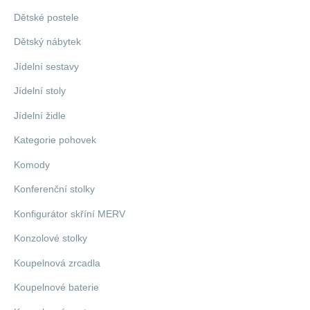
Dětské postele
Dětský nábytek
Jídelní sestavy
Jídelní stoly
Jídelní židle
Kategorie pohovek
Komody
Konferenční stolky
Konfigurátor skříní MERV
Konzolové stolky
Koupelnová zrcadla
Koupelnové baterie