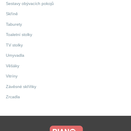
Sestavy obývacích pokojů
Skříně
Taburety
Toaletní stolky
TV stolky
Umyvadla
Věšáky
Vitríny
Závěsné skříňky
Zrcadla