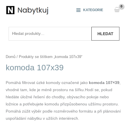
Přeskočit
na
KATEGORIE
obsah
Hledat:
HLEDAT
Domů
/ Produkty se štítkem „komoda 107x39“
komoda 107x39
Pomáhá filtrovat úzké komody označené jako
komoda 107×39
,
vhodné tam, kde je méně prostoru na šířku.Hodí se, pokud
hledáte úložné řešení do chodby, obývacího pokoje nebo
ložnice a potřebujete komodu přizpůsobenou užšímu prostoru.
Pomáhá zúžit výběr podle rozměrového formátu a při plánování
uspořádání nábytku v užších interiérech.