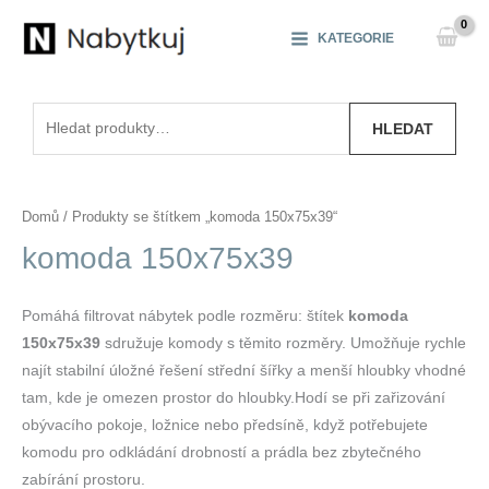
Přeskočit
na
KATEGORIE
obsah
Hledat:
HLEDAT
Domů
/ Produkty se štítkem „komoda 150x75x39“
komoda 150x75x39
Pomáhá filtrovat nábytek podle rozměru: štítek
komoda
150x75x39
sdružuje komody s těmito rozměry. Umožňuje rychle
najít stabilní úložné řešení střední šířky a menší hloubky vhodné
tam, kde je omezen prostor do hloubky.Hodí se při zařizování
obývacího pokoje, ložnice nebo předsíně, když potřebujete
komodu pro odkládání drobností a prádla bez zbytečného
zabírání prostoru.