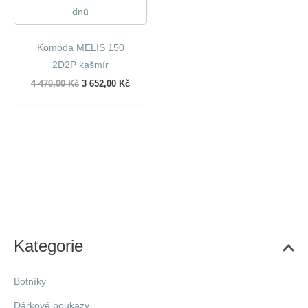
dnů
Komoda MELIS 150
2D2P kašmír
Původní
Aktuální
4 470,00
Kč
3 652,00
Kč
cena
cena
byla:
je:
4
3
470,00 Kč.
652,00 Kč.
Kategorie
Botníky
Dárkové poukazy