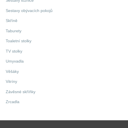
Sestavy ložnice
Sestavy obývacích pokojů
Skříně
Taburety
Toaletní stolky
TV stolky
Umyvadla
Věšáky
Vitríny
Závěsné skříňky
Zrcadla