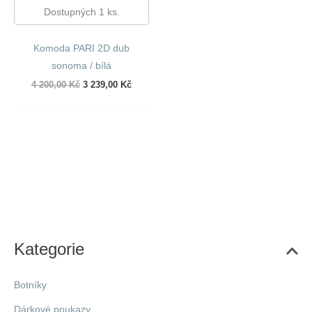
Dostupných 1 ks.
Komoda PARI 2D dub
sonoma / bílá
Původní
Aktuální
4 200,00
Kč
3 239,00
Kč
cena
cena
byla:
je:
4
3
200,00 Kč.
239,00 Kč.
Kategorie
Botníky
Dárkové poukazy