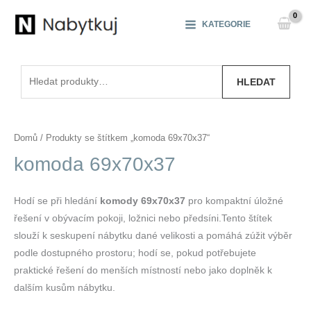
Přeskočit
na
KATEGORIE
obsah
Hledat:
HLEDAT
Domů
/ Produkty se štítkem „komoda 69x70x37“
komoda 69x70x37
Hodí se při hledání
komody 69x70x37
pro kompaktní úložné
řešení v obývacím pokoji, ložnici nebo předsíni.Tento štítek
slouží k seskupení nábytku dané velikosti a pomáhá zúžit výběr
podle dostupného prostoru; hodí se, pokud potřebujete
praktické řešení do menších místností nebo jako doplněk k
dalším kusům nábytku.