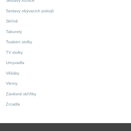
Sestavy ložnice
Sestavy obývacích pokojů
Skříně
Taburety
Toaletní stolky
TV stolky
Umyvadla
Věšáky
Vitríny
Závěsné skříňky
Zrcadla