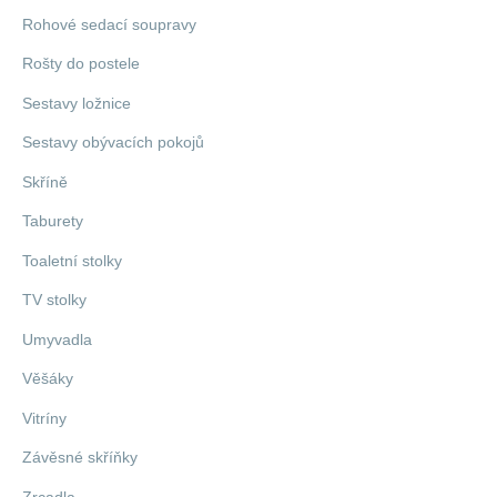
Rohové sedací soupravy
Rošty do postele
Sestavy ložnice
Sestavy obývacích pokojů
Skříně
Taburety
Toaletní stolky
TV stolky
Umyvadla
Věšáky
Vitríny
Závěsné skříňky
Zrcadla