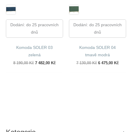
Dodání: do 25 pracovních
Dodání: do 25 pracovních
dnů
dnů
Komoda SOLER 03
Komoda SOLER 04
zelená
tmavě modrá
Původní
Aktuální
Původní
Aktuáln
8 190,00
Kč
7 482,00
Kč
7 130,00
Kč
6 475,00
Kč
cena
cena
cena
cena
byla:
je:
byla:
je:
8
7
7
6
190,00 Kč.
482,00 Kč.
130,00 Kč.
475,00 