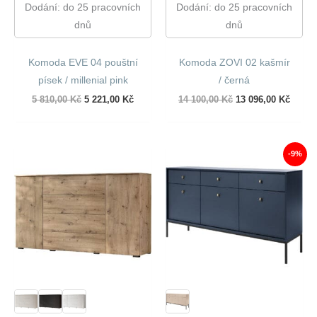
Dodání: do 25 pracovních
Dodání: do 25 pracovních
dnů
dnů
Komoda EVE 04 pouštní
Komoda ZOVI 02 kašmír
písek / millenial pink
/ černá
Původní
Aktuální
Původní
Aktuál
5 810,00
Kč
5 221,00
Kč
14 100,00
Kč
13 096,00
Kč
cena
cena
cena
cena
byla:
je:
byla:
je:
5
5
14
13
810,00 Kč.
221,00 Kč.
100,00 Kč.
096,00
-9%