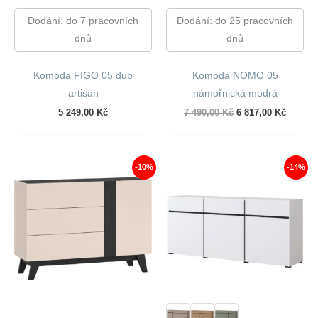
Dodání: do 7 pracovních
Dodání: do 25 pracovních
dnů
dnů
Komoda FIGO 05 dub
Komoda NOMO 05
artisan
námořnická modrá
Původní
Aktuáln
5 249,00
Kč
7 490,00
Kč
6 817,00
Kč
cena
cena
byla:
je:
7
6
490,00 Kč.
817,00 
-10%
-14%