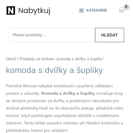
Přeskočit
na
KATEGORIE
obsah
Hledat:
HLEDAT
Domů
/ Produkty se štítkem „komoda s dvířky a šuplíky“
komoda s dvířky a šuplíky
Pomáhá filtrovat nábytek kombinující uzavřený odkládací
prostor a zásuvky.
Komoda s dvířky a šuplíky
označuje kusy
se skrytým prostorem za dvířky a praktickými zásuvkami pro
drobné předměty.Hodí se do obývacího pokoje, předsíně nebo
ložnice, když potřebujete uspořádané úložiště s rozdělenými
sekcemi. Tento štítek usnadní orientaci při hledání funkčního a
přehledného řešení pro ukládání.