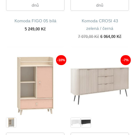
dnů
dnů
Komoda FIGO 05 bílá
Komoda CROSI 43
zelená / černá
5 249,00
Kč
Původní
Aktuáln
7 070,00
Kč
6 064,00
Kč
cena
cena
byla:
je:
7
6
070,00 Kč.
064,00 
-10%
-7%