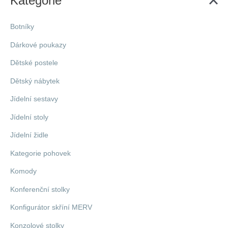
Kategorie
Botníky
Dárkové poukazy
Dětské postele
Dětský nábytek
Jídelní sestavy
Jídelní stoly
Jídelní židle
Kategorie pohovek
Komody
Konferenční stolky
Konfigurátor skříní MERV
Konzolové stolky