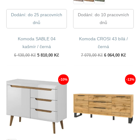
Dodání: do 25 pracovních
Dodání: do 10 pracovních
dnů
dnů
Komoda SABLE 04
Komoda CROSI 43 bílá /
kašmír / černá
černá
Původní
Aktuální
Původní
Aktuáln
6 430,00
Kč
5 810,00
Kč
7 070,00
Kč
6 064,00
Kč
cena
cena
cena
cena
byla:
je:
byla:
je:
6
5
7
6
430,00 Kč.
810,00 Kč.
070,00 Kč.
064,00 
-10%
-13%