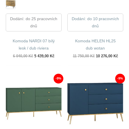
Dodání: do 25 pracovních
Dodání: do 10 pracovních
dnů
dnů
Komoda NARDI 07 bílý
Komoda HELEN HL25
lesk / dub riviera
dub wotan
Původní
Aktuální
Původní
Aktuál
6 040,00
Kč
5 439,00
Kč
11 750,00
Kč
10 276,00
Kč
cena
cena
cena
cena
byla:
je:
byla:
je:
6
5
11
10
040,00 Kč.
439,00 Kč.
750,00 Kč.
276,00
-9%
-9%