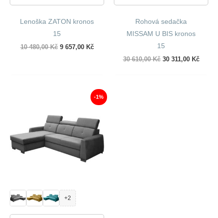
Lenoška ZATON kronos
Rohová sedačka
15
MISSAM U BIS kronos
15
Původní
Aktuální
10 480,00
Kč
9 657,00
Kč
cena
cena
Původní
Aktuál
30 610,00
Kč
30 311,00
Kč
byla:
je:
cena
cena
10
9
byla:
je:
480,00 Kč.
657,00 Kč.
30
30
610,00 Kč.
311,00
-1%
+2