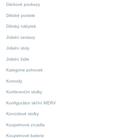
Dárkové poukazy
Dětské postele
Dětský nábytek
Jídelní sestavy
Jídelní stoly
Jídelní židle
Kategorie pohovek
Komody
Konferenční stolky
Konfigurátor skříní MERV
Konzolové stolky
Koupelnová zrcadla
Koupelnové baterie