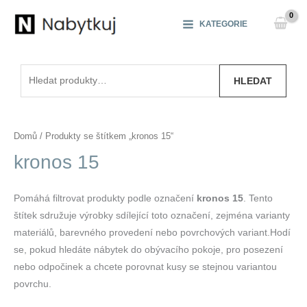
Přeskočit
na
KATEGORIE
obsah
Hledat:
HLEDAT
Domů
/ Produkty se štítkem „kronos 15“
kronos 15
Pomáhá filtrovat produkty podle označení
kronos 15
. Tento
štítek sdružuje výrobky sdílející toto označení, zejména varianty
materiálů, barevného provedení nebo povrchových variant.Hodí
se, pokud hledáte nábytek do obývacího pokoje, pro posezení
nebo odpočinek a chcete porovnat kusy se stejnou variantou
povrchu.