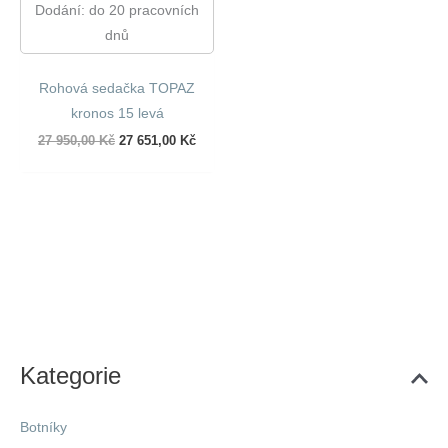
Dodání: do 20 pracovních
dnů
Rohová sedačka TOPAZ
kronos 15 levá
Původní
Aktuální
27 950,00
Kč
27 651,00
Kč
cena
cena
byla:
je:
27
27
950,00 Kč.
651,00 Kč.
Kategorie
Botníky