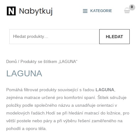
Přeskočit
na
KATEGORIE
obsah
Hledat:
HLEDAT
Domů
/ Produkty se štítkem „LAGUNA“
LAGUNA
Pomáhá filtrovat produkty související s řadou
LAGUNA
,
zejména matrace určené pro komfortní spaní. Štítek sdružuje
položky podle společného názvu a usnadňuje orientaci v
modelových řadách.Hodí se při hledání matrací do ložnice, pro
větší postele nebo páry a při výběru řešení zaměřeného na
pohodlí a oporu těla.