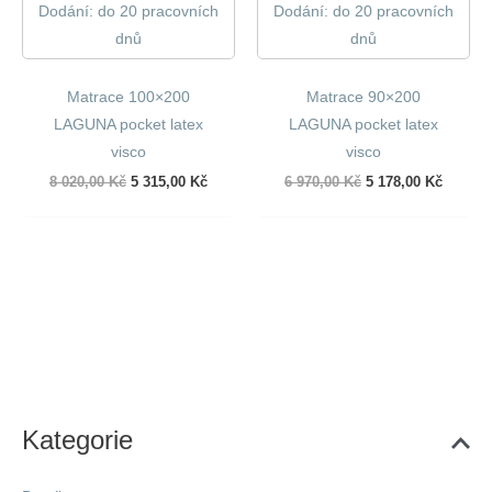
Dodání: do 20 pracovních
Dodání: do 20 pracovních
dnů
dnů
Matrace 100×200
Matrace 90×200
LAGUNA pocket latex
LAGUNA pocket latex
visco
visco
Původní
Aktuální
Původní
Aktuáln
8 020,00
Kč
5 315,00
Kč
6 970,00
Kč
5 178,00
Kč
cena
cena
cena
cena
byla:
je:
byla:
je:
8
5
6
5
020,00 Kč.
315,00 Kč.
970,00 Kč.
178,00 
Kategorie