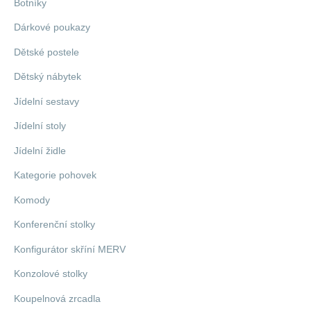
Botníky
Dárkové poukazy
Dětské postele
Dětský nábytek
Jídelní sestavy
Jídelní stoly
Jídelní židle
Kategorie pohovek
Komody
Konferenční stolky
Konfigurátor skříní MERV
Konzolové stolky
Koupelnová zrcadla