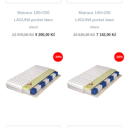
Matrace 180×200
Matrace 140×200
LAGUNA pocket latex
LAGUNA pocket latex
visco
visco
Původní
Aktuální
Původní
Aktuál
13 570,00
Kč
9 200,00
Kč
10 630,00
Kč
7 142,00
Kč
cena
cena
cena
cena
byla:
je:
byla:
je:
13
9
10
7
570,00 Kč.
200,00 Kč.
630,00 Kč.
142,00
-34%
-26%