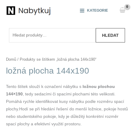
Přeskočit
na
KATEGORIE
obsah
Hledat:
HLEDAT
Domů
/ Produkty se štítkem „ložná plocha 144x190“
ložná plocha 144x190
Tento štítek slouží k označení nábytku s
ložnou plochou
144×190
, tedy sedacími či spacími plochami této velikosti.
Pomáhá rychle identifikovat kusy nábytku podle rozměru spací
plochy.Hodí se při hledání řešení do menší ložnice, pokoje hostů
nebo studentského pokoje, kdy je důležitý konkrétní rozměr
spací plochy a efektivní využití prostoru.