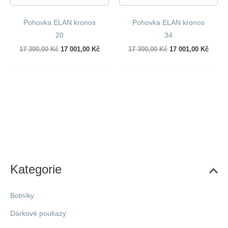
Pohovka ELAN kronos
Pohovka ELAN kronos
20
34
Původní
Aktuální
Původní
Aktuál
17 300,00
Kč
17 001,00
Kč
17 300,00
Kč
17 001,00
Kč
cena
cena
cena
cena
byla:
je:
byla:
je:
17
17
17
17
300,00 Kč.
001,00 Kč.
300,00 Kč.
001,00
Kategorie
Botníky
Dárkové poukazy