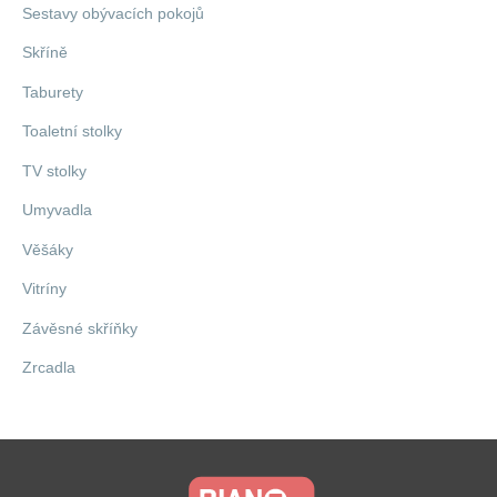
Sestavy obývacích pokojů
Skříně
Taburety
Toaletní stolky
TV stolky
Umyvadla
Věšáky
Vitríny
Závěsné skříňky
Zrcadla