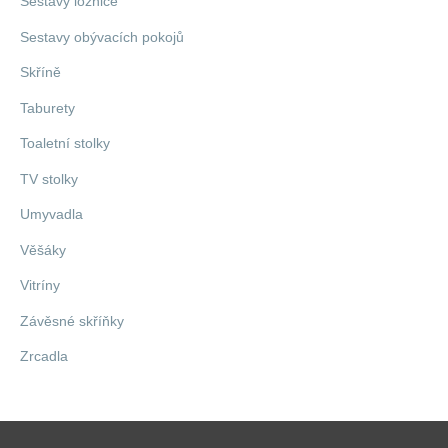
Sestavy ložnice
Sestavy obývacích pokojů
Skříně
Taburety
Toaletní stolky
TV stolky
Umyvadla
Věšáky
Vitríny
Závěsné skříňky
Zrcadla