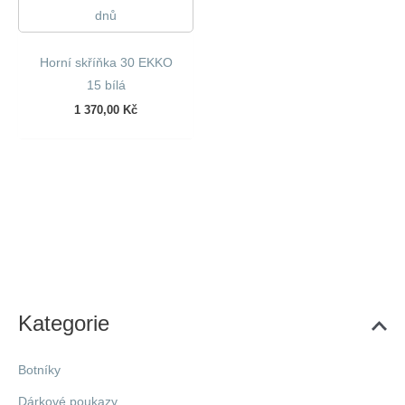
dnů
Horní skříňka 30 EKKO
15 bílá
1 370,00
Kč
Kategorie
Botníky
Dárkové poukazy