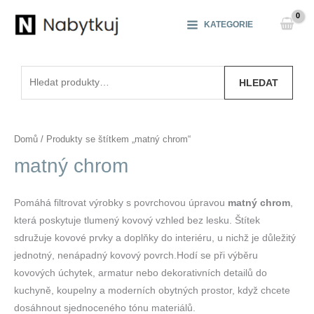
Přeskočit
na
KATEGORIE
obsah
Hledat:
HLEDAT
Domů
/ Produkty se štítkem „matný chrom“
matný chrom
Pomáhá filtrovat výrobky s povrchovou úpravou
matný chrom
,
která poskytuje tlumený kovový vzhled bez lesku. Štítek
sdružuje kovové prvky a doplňky do interiéru, u nichž je důležitý
jednotný, nenápadný kovový povrch.Hodí se při výběru
kovových úchytek, armatur nebo dekorativních detailů do
kuchyně, koupelny a moderních obytných prostor, když chcete
dosáhnout sjednoceného tónu materiálů.