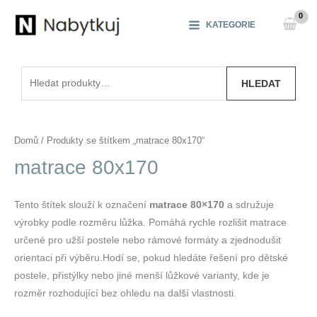
Přeskočit
na
KATEGORIE
obsah
Hledat:
HLEDAT
Domů
/ Produkty se štítkem „matrace 80x170“
matrace 80x170
Tento štítek slouží k označení
matrace 80×170
a sdružuje
výrobky podle rozměru lůžka. Pomáhá rychle rozlišit matrace
určené pro užší postele nebo rámové formáty a zjednodušit
orientaci při výběru.Hodí se, pokud hledáte řešení pro dětské
postele, přistýlky nebo jiné menší lůžkové varianty, kde je
rozměr rozhodující bez ohledu na další vlastnosti.