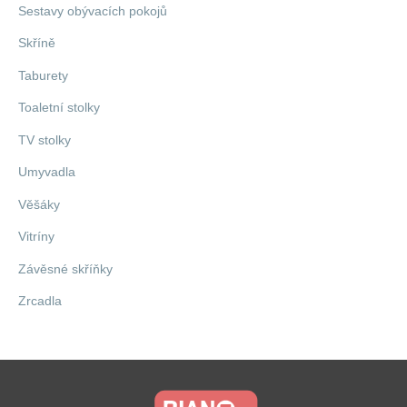
Sestavy obývacích pokojů
Skříně
Taburety
Toaletní stolky
TV stolky
Umyvadla
Věšáky
Vitríny
Závěsné skříňky
Zrcadla