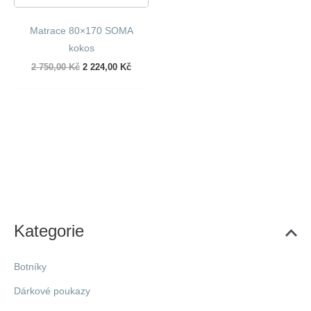
Matrace 80×170 SOMA
kokos
Původní
Aktuální
2 750,00
Kč
2 224,00
Kč
cena
cena
byla:
je:
2
2
750,00 Kč.
224,00 Kč.
Kategorie
Botníky
Dárkové poukazy