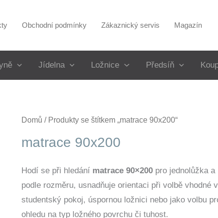
kty
Obchodní podmínky
Zákaznický servis
Magazín
yně
Jídelna
Ložnice
Předsíň
Koup
Domů
/ Produkty se štítkem „matrace 90x200“
matrace 90x200
Hodí se při hledání
matrace 90×200
pro jednolůžka a 
podle rozměru, usnadňuje orientaci při volbě vhodné v
studentský pokoj, úspornou ložnici nebo jako volbu pr
ohledu na typ ložného povrchu či tuhost.