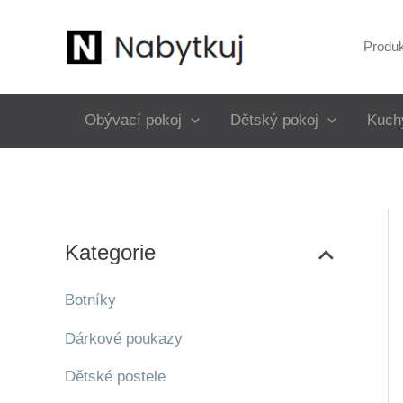
Přeskočit
na
Produ
obsah
Obývací pokoj
Dětský pokoj
Kuch
Kategorie
Botníky
Dárkové poukazy
Dětské postele