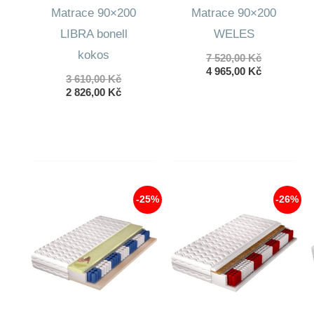
Matrace 90×200
Matrace 90×200
LIBRA bonell
WELES
kokos
Původní
7 520,00
Kč
cena
Aktuální
4 965,00
Kč
Původní
3 610,00
Kč
byla:
cena
cena
Aktuální
2 826,00
Kč
7
je:
byla:
cena
520,00 Kč.
4
3
je:
965,00 Kč.
610,00 Kč.
2
826,00 Kč.
-25%
-26%