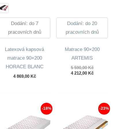
Dodání: do 7
Dodání: do 20
pracovních dnů
pracovních dnů
Latexová kapsová
Matrace 90×200
matrace 90×200
ARTEMIS
HORACE BLANC
Původní
5 590,00
Kč
cena
Aktuální
4 212,00
Kč
4 869,00
Kč
byla:
cena
5
je:
590,00 Kč.
4
212,00 Kč.
-18%
-23%