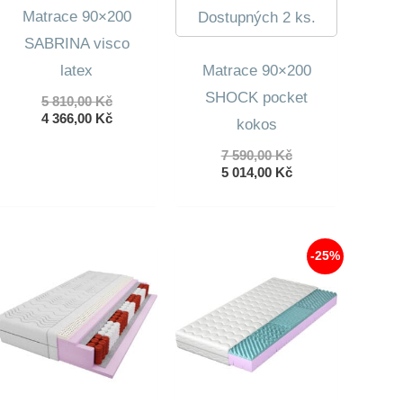
Matrace 90×200
Dostupných 2 ks.
SABRINA visco
latex
Matrace 90×200
SHOCK pocket
Původní
5 810,00
Kč
cena
Aktuální
4 366,00
Kč
kokos
byla:
cena
5
je:
Původní
7 590,00
Kč
810,00 Kč.
4
cena
Aktuální
5 014,00
Kč
366,00 Kč.
byla:
cena
7
je:
590,00 Kč.
5
014,00 Kč.
-25%