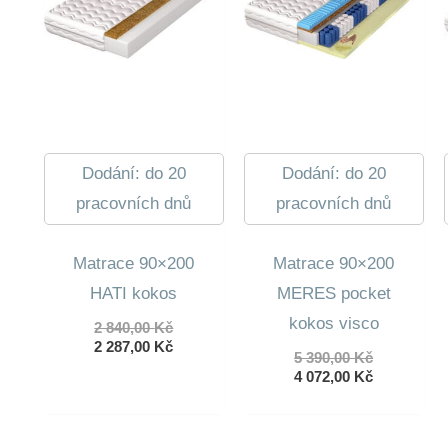
Dodání: do 20
Dodání: do 20
pracovních dnů
pracovních dnů
Matrace 90×200
Matrace 90×200
HATI kokos
MERES pocket
kokos visco
Původní
2 840,00
Kč
cena
Aktuální
2 287,00
Kč
Původní
5 390,00
Kč
byla:
cena
cena
Aktuální
4 072,00
Kč
2
je:
byla:
cena
840,00 Kč.
2
5
je:
287,00 Kč.
390,00 Kč.
4