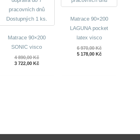
doprava do 7
pracovních dnů
pracovních dnů
Matrace 90×200
Dostupných 1 ks.
LAGUNA pocket
Matrace 90×200
latex visco
SONIC visco
Původní
6 970,00
Kč
cena
Aktuální
5 178,00
Kč
Původní
4 890,00
Kč
byla:
cena
cena
Aktuální
3 722,00
Kč
6
je:
byla:
cena
970,00 Kč.
5
4
je:
178,00 Kč.
890,00 Kč.
3
722,00 Kč.