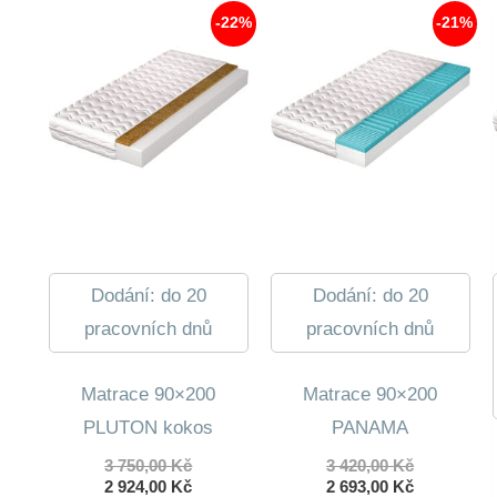
072,00 Kč.
-22%
-21%
Dodání: do 20
Dodání: do 20
pracovních dnů
pracovních dnů
Matrace 90×200
Matrace 90×200
PLUTON kokos
PANAMA
Původní
Původní
3 750,00
Kč
3 420,00
Kč
cena
Aktuální
cena
Aktuální
2 924,00
Kč
2 693,00
Kč