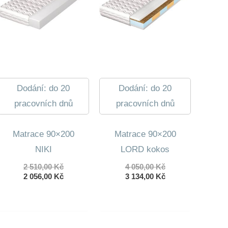
Dodání: do 20
Dodání: do 20
pracovních dnů
pracovních dnů
Matrace 90×200
Matrace 90×200
NIKI
LORD kokos
Původní
Původní
2 510,00
Kč
4 050,00
Kč
cena
Aktuální
cena
Aktuální
2 056,00
Kč
3 134,00
Kč
byla:
cena
byla:
cena
2
je:
4
je:
510,00 Kč.
2
050,00 Kč.
3
056,00 Kč.
134,00 Kč.