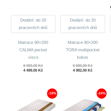
Dodání: do 20
Dodání: do 20
pracovních dnů
pracovních dnů
Matrace 90×200
Matrace 90×200
CALMA pocket
TORA multipocket
visco
kokos
Původní
Původní
6 000,00
Kč
6 690,00
Kč
cena
Aktuální
cena
Aktuální
4 499,00
Kč
4 982,00
Kč
byla:
cena
byla:
cena
6
je:
6
je:
000,00 Kč.
4
690,00 Kč.
4
499,00 Kč.
982,00 Kč.
-19%
-24%