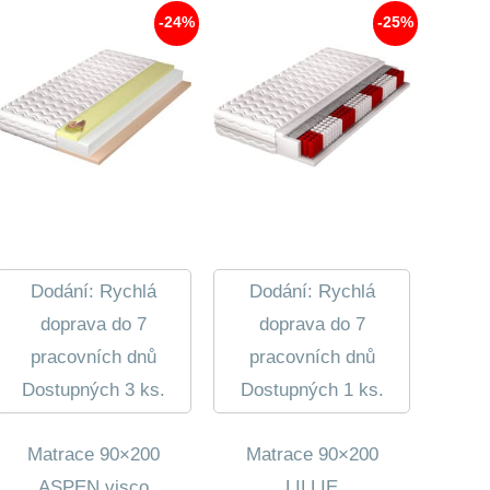
-24%
-25%
Dodání: Rychlá
Dodání: Rychlá
doprava do 7
doprava do 7
pracovních dnů
pracovních dnů
Dostupných 3 ks.
Dostupných 1 ks.
Matrace 90×200
Matrace 90×200
ASPEN visco
LILLIE