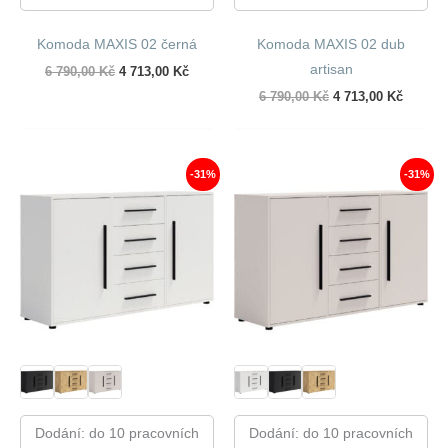
Komoda MAXIS 02 černá
Komoda MAXIS 02 dub
artisan
Původní
Aktuální
6 790,00
Kč
4 713,00
Kč
cena
cena
Původní
Aktuáln
6 790,00
Kč
4 713,00
Kč
byla:
je:
cena
cena
6
4
byla:
je:
790,00 Kč.
713,00 Kč.
6
4
790,00 Kč.
713,00 
-31%
-31%
Dodání: do 10 pracovních
Dodání: do 10 pracovních