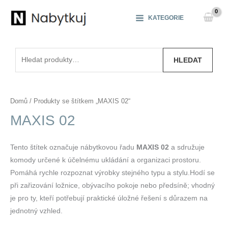
Přeskočit
na
KATEGORIE
obsah
Hledat:
HLEDAT
Domů
/ Produkty se štítkem „MAXIS 02“
MAXIS 02
Tento štítek označuje nábytkovou řadu
MAXIS 02
a sdružuje
komody určené k účelnému ukládání a organizaci prostoru.
Pomáhá rychle rozpoznat výrobky stejného typu a stylu.Hodí se
při zařizování ložnice, obývacího pokoje nebo předsíně; vhodný
je pro ty, kteří potřebují praktické úložné řešení s důrazem na
jednotný vzhled.