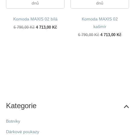
dnů
dnů
Komoda MAXIS 02 bílá
Komoda MAXIS 02
kašmír
Původní
Aktuální
6 790,00
Kč
4 713,00
Kč
cena
cena
Původní
Aktuáln
6 790,00
Kč
4 713,00
Kč
byla:
je:
cena
cena
6
4
byla:
je:
790,00 Kč.
713,00 Kč.
6
4
790,00 Kč.
713,00 
Kategorie
Botníky
Dárkové poukazy