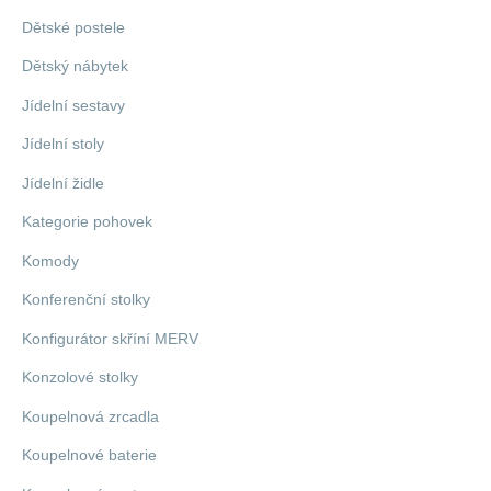
Dětské postele
Dětský nábytek
Jídelní sestavy
Jídelní stoly
Jídelní židle
Kategorie pohovek
Komody
Konferenční stolky
Konfigurátor skříní MERV
Konzolové stolky
Koupelnová zrcadla
Koupelnové baterie