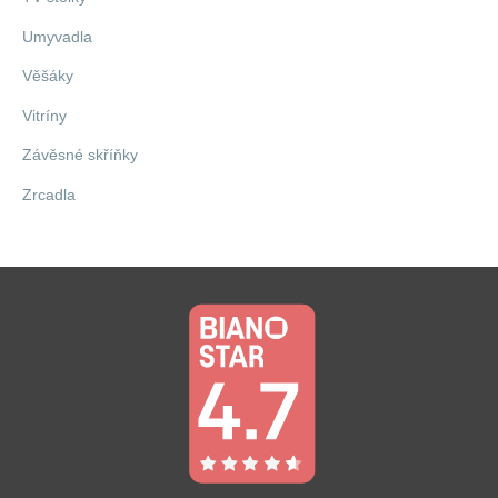
Umyvadla
Věšáky
Vitríny
Závěsné skříňky
Zrcadla