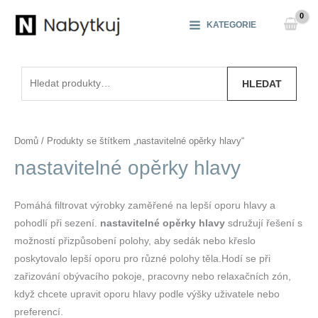
Přeskočit
na
KATEGORIE
obsah
Hledat:
HLEDAT
Domů
/ Produkty se štítkem „nastavitelné opěrky hlavy“
nastavitelné opěrky hlavy
Pomáhá filtrovat výrobky zaměřené na lepší oporu hlavy a
pohodlí při sezení.
nastavitelné opěrky hlavy
sdružují řešení s
možností přizpůsobení polohy, aby sedák nebo křeslo
poskytovalo lepší oporu pro různé polohy těla.Hodí se při
zařizování obývacího pokoje, pracovny nebo relaxačních zón,
když chcete upravit oporu hlavy podle výšky uživatele nebo
preferencí.