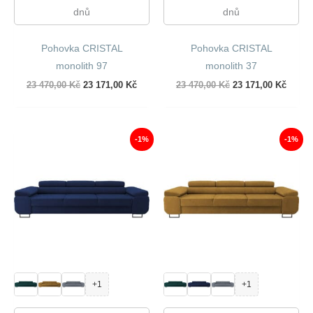
dnů
dnů
Pohovka CRISTAL
Pohovka CRISTAL
monolith 97
monolith 37
Původní
Aktuální
Původní
Aktuál
23 470,00
Kč
23 171,00
Kč
23 470,00
Kč
23 171,00
Kč
cena
cena
cena
cena
byla:
je:
byla:
je:
23
23
23
23
470,00 Kč.
171,00 Kč.
470,00 Kč.
171,00
-1%
-1%
+1
+1