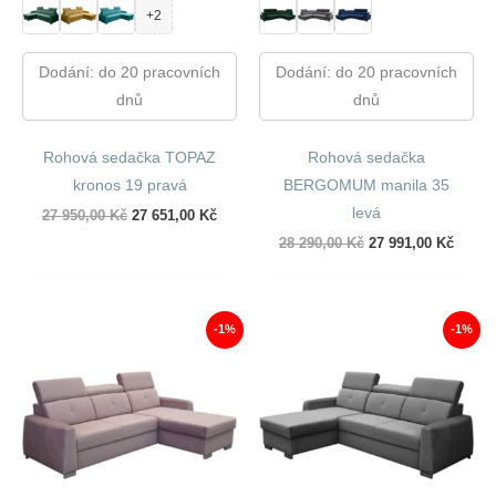
+2
Dodání: do 20 pracovních
Dodání: do 20 pracovních
dnů
dnů
Rohová sedačka TOPAZ
Rohová sedačka
kronos 19 pravá
BERGOMUM manila 35
levá
Původní
Aktuální
27 950,00
Kč
27 651,00
Kč
cena
cena
Původní
Aktuál
28 290,00
Kč
27 991,00
Kč
byla:
je:
cena
cena
27
27
byla:
je:
950,00 Kč.
651,00 Kč.
28
27
290,00 Kč.
991,00
-1%
-1%