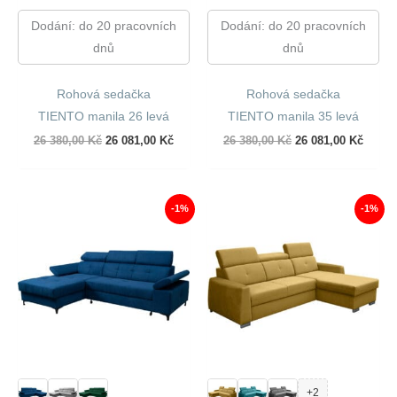
Dodání: do 20 pracovních
Dodání: do 20 pracovních
dnů
dnů
Rohová sedačka
Rohová sedačka
TIENTO manila 26 levá
TIENTO manila 35 levá
Původní
Aktuální
Původní
Aktuál
26 380,00
Kč
26 081,00
Kč
26 380,00
Kč
26 081,00
Kč
cena
cena
cena
cena
byla:
je:
byla:
je:
26
26
26
26
380,00 Kč.
081,00 Kč.
380,00 Kč.
081,00
-1%
-1%
+2