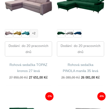
+2
Dodání: do 20 pracovních
Dodání: do 20 pracovních
dnů
dnů
Rohová sedačka TOPAZ
Rohová sedačka
kronos 27 levá
PINOLA manila 35 levá
Původní
Aktuální
Původní
Aktuál
27 950,00
Kč
27 651,00
Kč
26 380,00
Kč
26 081,00
Kč
cena
cena
cena
cena
byla:
je:
byla:
je:
27
27
26
26
950,00 Kč.
651,00 Kč.
380,00 Kč.
081,00
-1%
-6%