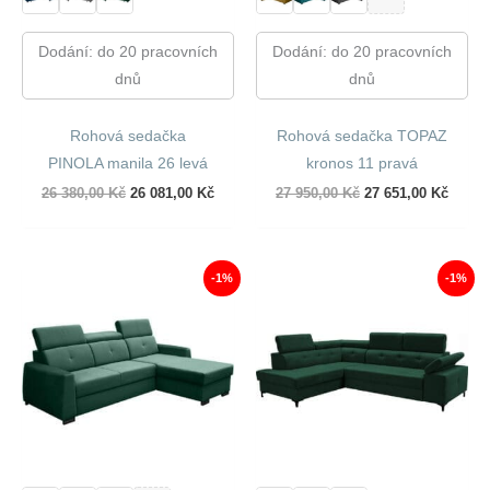
Dodání: do 20 pracovních
Dodání: do 20 pracovních
dnů
dnů
Rohová sedačka
Rohová sedačka TOPAZ
PINOLA manila 26 levá
kronos 11 pravá
Původní
Aktuální
Původní
Aktuál
26 380,00
Kč
26 081,00
Kč
27 950,00
Kč
27 651,00
Kč
cena
cena
cena
cena
byla:
je:
byla:
je:
26
26
27
27
380,00 Kč.
081,00 Kč.
950,00 Kč.
651,00
-1%
-1%