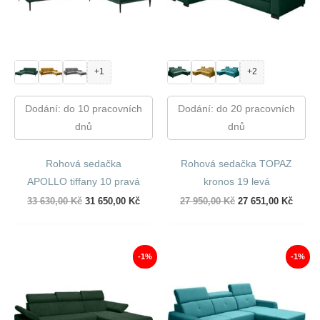
+1
+2
Dodání: do 10 pracovních
Dodání: do 20 pracovních
dnů
dnů
Rohová sedačka
Rohová sedačka TOPAZ
APOLLO tiffany 10 pravá
kronos 19 levá
Původní
Aktuální
Původní
Aktuál
33 630,00
Kč
31 650,00
Kč
27 950,00
Kč
27 651,00
Kč
cena
cena
cena
cena
byla:
je:
byla:
je:
33
31
27
27
630,00 Kč.
650,00 Kč.
950,00 Kč.
651,00
-1%
-1%