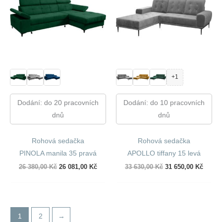
+1
Dodání: do 20 pracovních
Dodání: do 10 pracovních
dnů
dnů
Rohová sedačka
Rohová sedačka
PINOLA manila 35 pravá
APOLLO tiffany 15 levá
Původní
Aktuální
Původní
Aktuál
26 380,00
Kč
26 081,00
Kč
33 630,00
Kč
31 650,00
Kč
cena
cena
cena
cena
byla:
je:
byla:
je:
26
26
33
31
380,00 Kč.
081,00 Kč.
630,00 Kč.
650,00
1
2
→