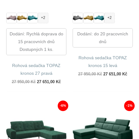
+2
+2
Dodání: Rychlá doprava do
Dodání: do 20 pracovních
15 pracovních dnů
dnů
Dostupných 1 ks.
Rohová sedačka TOPAZ
Rohová sedačka TOPAZ
kronos 15 levá
kronos 27 pravá
Původní
Aktuál
27 950,00
Kč
27 651,00
Kč
cena
cena
Původní
Aktuální
27 950,00
Kč
27 651,00
Kč
byla:
je:
cena
cena
27
27
byla:
je:
950,00 Kč.
651,00
27
27
950,00 Kč.
651,00 Kč.
-6%
-1%