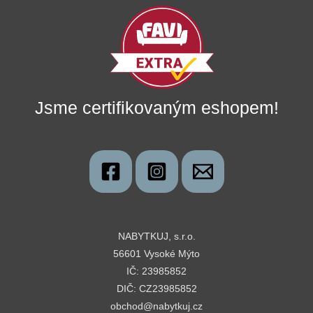
Jsme certifikovaným eshopem!
NABYTKUJ, s.r.o.
56601 Vysoké Mýto
IČ: 23985852
DIČ: CZ23985852
obchod@nabytkuj.cz