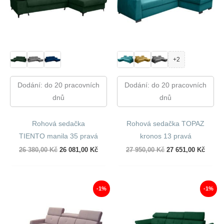
+2
Dodání: do 20 pracovních
Dodání: do 20 pracovních
dnů
dnů
Rohová sedačka
Rohová sedačka TOPAZ
TIENTO manila 35 pravá
kronos 13 pravá
Původní
Aktuální
Původní
Aktuál
26 380,00
Kč
26 081,00
Kč
27 950,00
Kč
27 651,00
Kč
cena
cena
cena
cena
byla:
je:
byla:
je:
26
26
27
27
380,00 Kč.
081,00 Kč.
950,00 Kč.
651,00
-1%
-1%