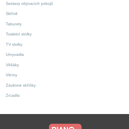
Sestavy obývacích pokojů
Skříně
Taburety
Toaletní stolky
TV stolky
Umyvadla
Věšáky
Vitríny
Závěsné skříňky
Zrcadla