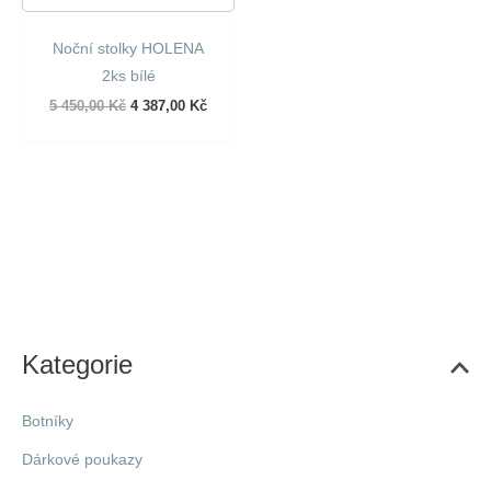
Noční stolky HOLENA
2ks bílé
Původní
Aktuální
5 450,00
Kč
4 387,00
Kč
cena
cena
byla:
je:
5
4
450,00 Kč.
387,00 Kč.
Kategorie
Botníky
Dárkové poukazy