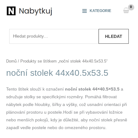
Přeskočit
na
KATEGORIE
obsah
Hledat:
HLEDAT
Domů
/ Produkty se štítkem „noční stolek 44x40.5x53.5“
noční stolek 44x40.5x53.5
Tento štítek slouží k označení
noční stolek 44×40.5×53.5
a
sdružuje stolky se specifickými rozměry. Pomáhá filtrovat
nábytek podle hloubky, šířky a výšky, což usnadní orientaci při
plánování prostoru u postele.Hodí se při vybavování ložnice
nebo menších pokojů, kdy je důležité, aby noční stolek přesně
zapadl vedle postele nebo do omezeného prostoru.