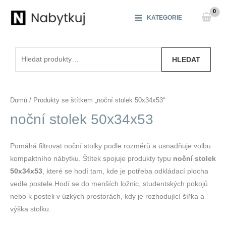
Přeskočit
na
KATEGORIE
obsah
Hledat:
HLEDAT
Domů
/ Produkty se štítkem „noční stolek 50x34x53“
noční stolek 50x34x53
Pomáhá filtrovat noční stolky podle rozměrů a usnadňuje volbu
kompaktního nábytku. Štítek spojuje produkty typu
noční stolek
50x34x53
, které se hodí tam, kde je potřeba odkládací plocha
vedle postele.Hodí se do menších ložnic, studentských pokojů
nebo k posteli v úzkých prostorách, kdy je rozhodující šířka a
výška stolku.