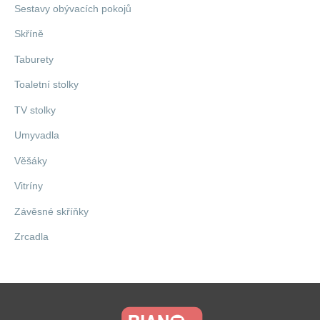
Sestavy obývacích pokojů
Skříně
Taburety
Toaletní stolky
TV stolky
Umyvadla
Věšáky
Vitríny
Závěsné skříňky
Zrcadla