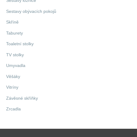
Sestavy ložnice
Sestavy obývacích pokojů
Skříně
Taburety
Toaletní stolky
TV stolky
Umyvadla
Věšáky
Vitríny
Závěsné skříňky
Zrcadla