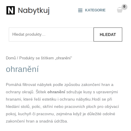
Přeskočit
na
KATEGORIE
obsah
Hledat:
HLEDAT
Domů
/ Produkty se štítkem „ohranění“
ohranění
Pomáhá filtrovat nábytek podle způsobu zakončení hran a
ochrany okrajů. Štítek
ohranění
sdružuje kusy s upravenými
hranami, které řeší estetiku i ochranu nábytku.Hodí se při
hledání stolů, polic, skříní nebo pracovních ploch pro obývací
pokoj, kuchyň či pracovnu, zejména když je důležité odolné
zakončení hran a snadná údržba.