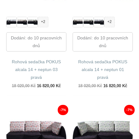
+2
+2
Dodání: do 10 pracovních
Dodání: do 10 pracovních
dnů
dnů
Rohová sedačka POKUS
Rohová sedačka POKUS
alcala 14 + neptun 03
alcala 14 + neptun 01
pravá
pravá
Původní
Aktuální
Původní
Aktuál
18 020,00
Kč
16 820,00
Kč
18 020,00
Kč
16 820,00
Kč
cena
cena
cena
cena
byla:
je:
byla:
je:
18
16
18
16
020,00 Kč.
820,00 Kč.
020,00 Kč.
820,00
-7%
-7%