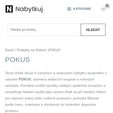
Přeskočit
na
KATEGORIE
obsah
Hledat:
HLEDAT
Domů
/ Produkty se štítkem „POKUS“
POKUS
Tento štítek slouží k označení a seskupení nábytku spojeného s
názvem
POKUS
, zejména sedacích souprav a rohových
sedaček. Pomáhá rozlišit výrobky sdílející společné označení a
usnadňuje hledání podle typu sezení.Hodí se při hledání řešení
pro obývací pokoj nebo rodinné posezení; pomáhá filtrovat
podle tvaru, orientace a vhodnosti do konkrétní dispozice
prostoru.