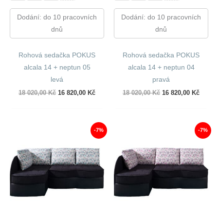
Dodání: do 10 pracovních
Dodání: do 10 pracovních
dnů
dnů
Rohová sedačka POKUS
Rohová sedačka POKUS
alcala 14 + neptun 05
alcala 14 + neptun 04
levá
pravá
Původní
Aktuální
Původní
Aktuál
18 020,00
Kč
16 820,00
Kč
18 020,00
Kč
16 820,00
Kč
cena
cena
cena
cena
byla:
je:
byla:
je:
18
16
18
16
020,00 Kč.
820,00 Kč.
020,00 Kč.
820,00
-7%
-7%