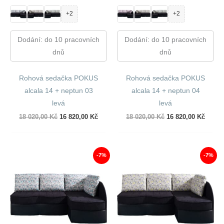
+2
+2
Dodání: do 10 pracovních
Dodání: do 10 pracovních
dnů
dnů
Rohová sedačka POKUS
Rohová sedačka POKUS
alcala 14 + neptun 03
alcala 14 + neptun 04
levá
levá
Původní
Aktuální
Původní
Aktuál
18 020,00
Kč
16 820,00
Kč
18 020,00
Kč
16 820,00
Kč
cena
cena
cena
cena
byla:
je:
byla:
je:
18
16
18
16
020,00 Kč.
820,00 Kč.
020,00 Kč.
820,00
-7%
-7%