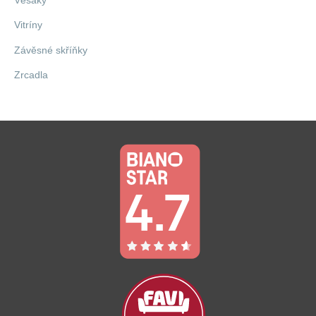
Vitríny
Závěsné skříňky
Zrcadla