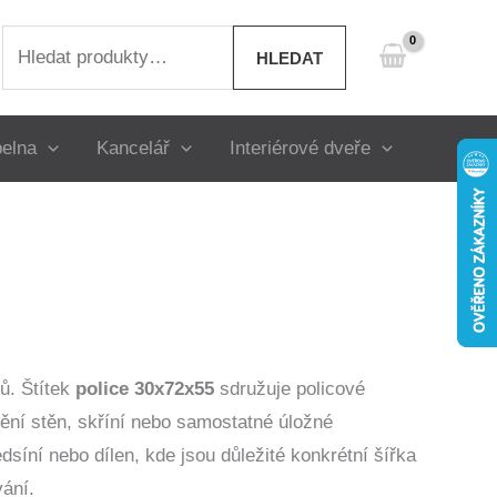
Hledat:
HLEDAT
elna
Kancelář
Interiérové dveře
ů. Štítek
police 30x72x55
sdružuje policové
ění stěn, skříní nebo samostatné úložné
edsíní nebo dílen, kde jsou důležité konkrétní šířka
ání.