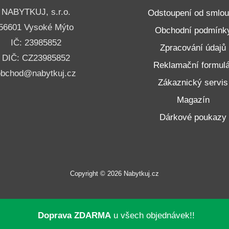
NABYTKUJ, s.r.o.
Odstoupení od smlo
56601 Vysoké Mýto
Obchodní podmínk
IČ: 23985852
Zpracování údajů
DIČ: CZ23985852
Reklamační formulá
obchod@nabytkuj.cz
Zákaznický servis
Magazín
Dárkové poukazy
Copyright © 2026 Nabytkuj.cz
Doprava ZDARMA
u všech objednávek!!
neru