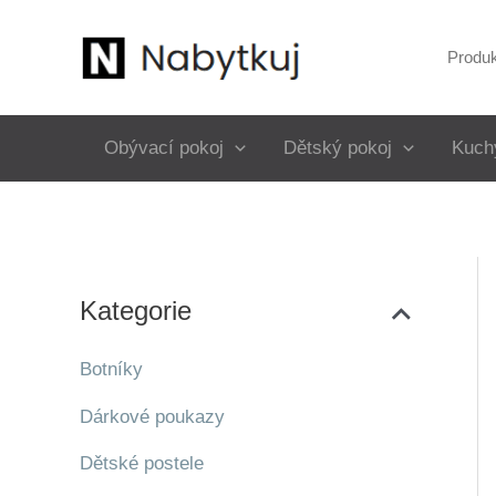
Přeskočit
na
Produ
obsah
Obývací pokoj
Dětský pokoj
Kuch
Kategorie
Botníky
Dárkové poukazy
Dětské postele