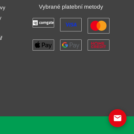
Vybrané platební metody
uvy
y
ř