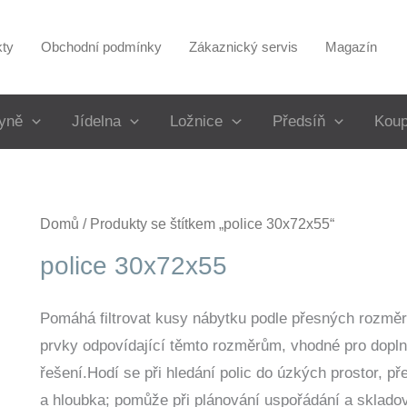
kty
Obchodní podmínky
Zákaznický servis
Magazín
yně
Jídelna
Ložnice
Předsíň
Koup
Domů
/ Produkty se štítkem „police 30x72x55“
police 30x72x55
Pomáhá filtrovat kusy nábytku podle přesných rozměr
prvky odpovídající těmto rozměrům, vhodné pro dopln
řešení.Hodí se při hledání polic do úzkých prostor, př
a hloubka; pomůže při plánování uspořádání a skladov