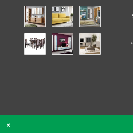
✕
GDPR souhlas se soubory cookie pomocí Real Cookie Ban