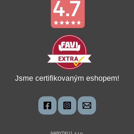
Jsme certifikovaným eshopem!
NABYTKUJ, s.r.o.