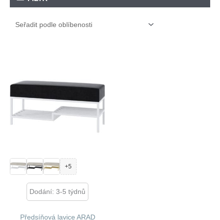
+5
Dodání: 3-5 týdnů
Předsíňová lavice ARAD