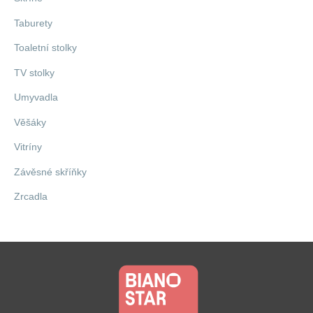
Taburety
Toaletní stolky
TV stolky
Umyvadla
Věšáky
Vitríny
Závěsné skříňky
Zrcadla