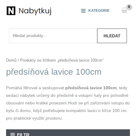
Přeskočit
na
KATEGORIE
obsah
Hledat:
HLEDAT
Domů
/ Produkty se štítkem „předsíňová lavice 100cm“
předsíňová lavice 100cm
Pomáhá filtrovat a seskupovat
předsíňová lavice 100cm
, tedy
sedací nábytek určený do předsíně a vstupní haly pro pohodlné
obouvání nebo krátké posezení.Hodí se při zařizování vstupu do
bytu či domu, když potřebujete kompaktní lavici o šířce 100 cm
pro praktické využití prostoru.
FILTR