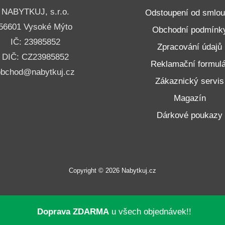
NABYTKUJ, s.r.o.
Odstoupení od smlo
56601 Vysoké Mýto
Obchodní podmínk
IČ: 23985852
Zpracování údajů
DIČ: CZ23985852
Reklamační formulá
obchod@nabytkuj.cz
Zákaznický servis
Magazín
Dárkové poukazy
Copyright © 2026 Nabytkuj.cz
Doprava ZDARMA
u všech objednávek!!
neru