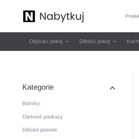
Přeskočit
na
Produ
obsah
Obývací pokoj
Dětský pokoj
Kuch
Kategorie
Botníky
Dárkové poukazy
Dětské postele