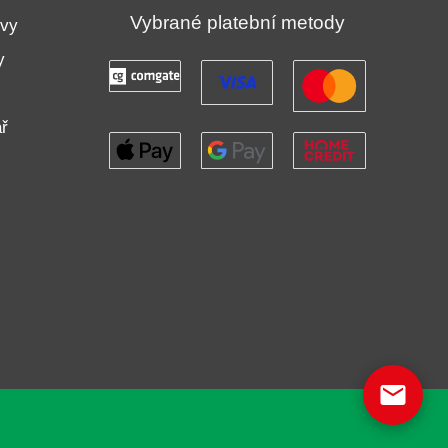
Vybrané platební metody
uvy
y
ř