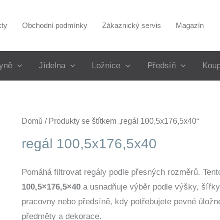
kty
Obchodní podmínky
Zákaznický servis
Magazín
yně
Jídelna
Ložnice
Předsíň
Koup
Domů
/ Produkty se štítkem „regál 100,5x176,5x40“
regál 100,5x176,5x40
Pomáhá filtrovat regály podle přesných rozměrů. Tent
100,5×176,5×40
a usnadňuje výběr podle výšky, šířky
pracovny nebo předsíně, kdy potřebujete pevné úložné
předměty a dekorace.