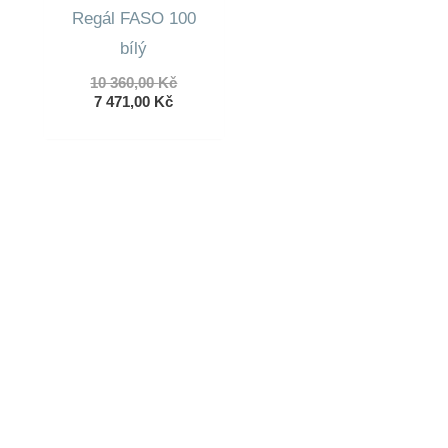
Regál FASO 100
bílý
Původní
10 360,00
Kč
Aktuální
cena
7 471,00
Kč
cena
byla:
je:
10
7
360,00 Kč.
471,00 Kč.