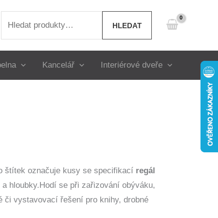
Hledat:
HLEDAT
elna
Kancelář
Interiérové dveře
o štítek označuje kusy se specifikací
regál
 a hloubky.Hodí se při zařizování obýváku,
 či vystavovací řešení pro knihy, drobné