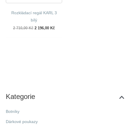
Rozkládací regál KARL 3
bílý
Původní
Aktuální
2 710,00
Kč
2 196,00
Kč
cena
cena
byla:
je:
2
2
710,00 Kč.
196,00 Kč.
Kategorie
Botníky
Dárkové poukazy