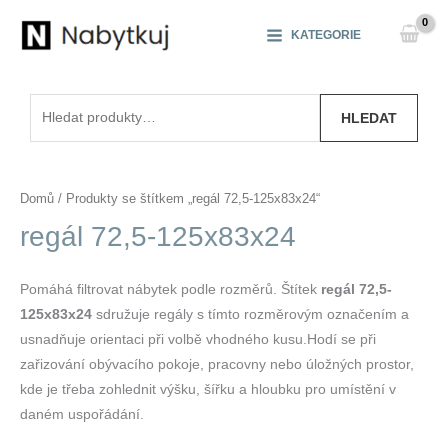
Přeskočit
na
KATEGORIE
obsah
Hledat:
HLEDAT
Domů
/ Produkty se štítkem „regál 72,5-125x83x24“
regál 72,5-125x83x24
Pomáhá filtrovat nábytek podle rozměrů. Štítek
regál 72,5-
125x83x24
sdružuje regály s tímto rozměrovým označením a
usnadňuje orientaci při volbě vhodného kusu.Hodí se při
zařizování obývacího pokoje, pracovny nebo úložných prostor,
kde je třeba zohlednit výšku, šířku a hloubku pro umístění v
daném uspořádání.