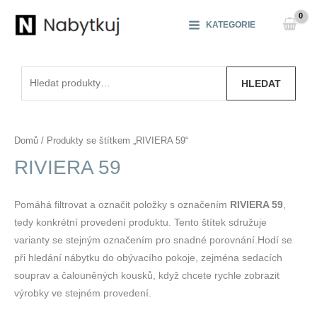
Přeskočit
na
KATEGORIE
obsah
Hledat:
HLEDAT
Domů
/ Produkty se štítkem „RIVIERA 59“
RIVIERA 59
Pomáhá filtrovat a označit položky s označením
RIVIERA 59
,
tedy konkrétní provedení produktu. Tento štítek sdružuje
varianty se stejným označením pro snadné porovnání.Hodí se
při hledání nábytku do obývacího pokoje, zejména sedacích
souprav a čalouněných kousků, když chcete rychle zobrazit
výrobky ve stejném provedení.