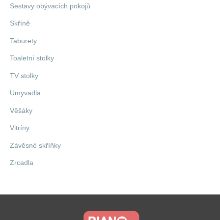
Sestavy obývacích pokojů
Skříně
Taburety
Toaletní stolky
TV stolky
Umyvadla
Věšáky
Vitríny
Závěsné skříňky
Zrcadla