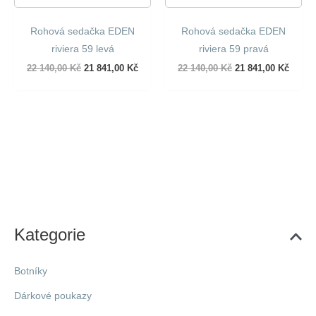
Rohová sedačka EDEN
Rohová sedačka EDEN
riviera 59 levá
riviera 59 pravá
Původní
Aktuální
Původní
Aktuál
22 140,00
Kč
21 841,00
Kč
22 140,00
Kč
21 841,00
Kč
cena
cena
cena
cena
byla:
je:
byla:
je:
22
21
22
21
140,00 Kč.
841,00 Kč.
140,00 Kč.
841,00
Kategorie
Botníky
Dárkové poukazy