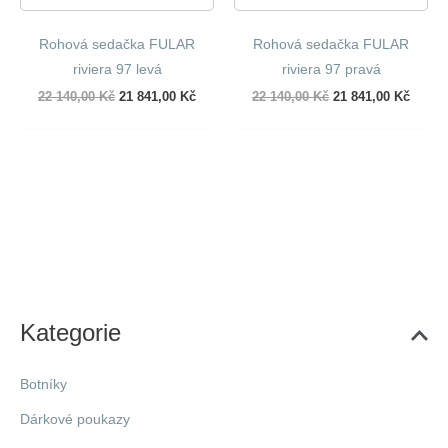
Rohová sedačka FULAR
Rohová sedačka FULAR
riviera 97 levá
riviera 97 pravá
Původní
Aktuální
Původní
Aktuál
22 140,00
Kč
21 841,00
Kč
22 140,00
Kč
21 841,00
Kč
cena
cena
cena
cena
byla:
je:
byla:
je:
22
21
22
21
140,00 Kč.
841,00 Kč.
140,00 Kč.
841,00
Kategorie
Botníky
Dárkové poukazy