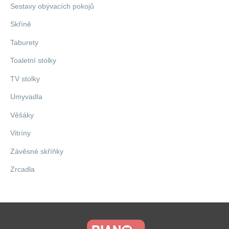
Sestavy obývacích pokojů
Skříně
Taburety
Toaletní stolky
TV stolky
Umyvadla
Věšáky
Vitríny
Závěsné skříňky
Zrcadla