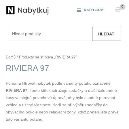
Přeskočit
na
KATEGORIE
obsah
Hledat:
HLEDAT
Domů
/ Produkty se štítkem „RIVIERA 97“
RIVIERA 97
Pomáhá filtrovat nábytek podle varianty potahu označené
RIVIERA 97
. Tento štítek sdružuje sedačky a další čalouněné
kusy ve stejné povrchové úpravě, aby bylo snadné porovnat
vzhled a užitné vlastnosti.Hodí se při výběru sedačky do
obývacího pokoje nebo relaxační zóny, když preferujete právě
tuto variantu potahu.