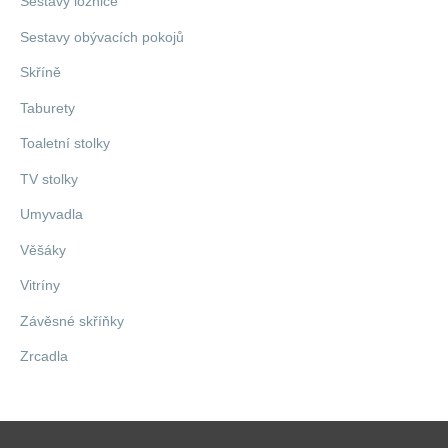
Sestavy ložnice
Sestavy obývacích pokojů
Skříně
Taburety
Toaletní stolky
TV stolky
Umyvadla
Věšáky
Vitríny
Závěsné skříňky
Zrcadla