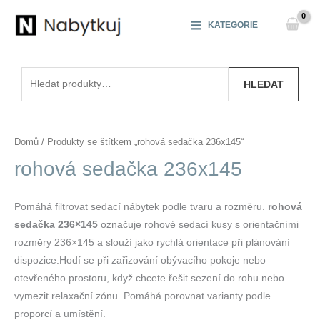
Přeskočit
na
KATEGORIE
obsah
Hledat:
HLEDAT
Domů
/ Produkty se štítkem „rohová sedačka 236x145“
rohová sedačka 236x145
Pomáhá filtrovat sedací nábytek podle tvaru a rozměru.
rohová
sedačka 236×145
označuje rohové sedací kusy s orientačními
rozměry 236×145 a slouží jako rychlá orientace při plánování
dispozice.Hodí se při zařizování obývacího pokoje nebo
otevřeného prostoru, když chcete řešit sezení do rohu nebo
vymezit relaxační zónu. Pomáhá porovnat varianty podle
proporcí a umístění.