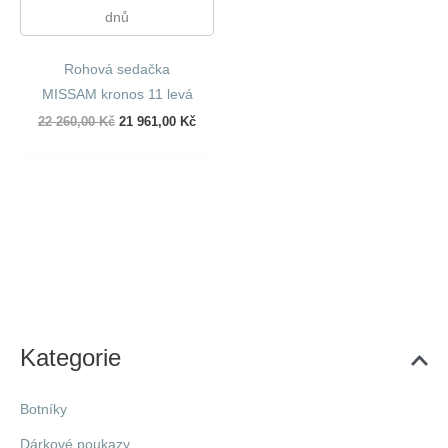
dnů
Rohová sedačka
MISSAM kronos 11 levá
Původní
Aktuální
22 260,00
Kč
21 961,00
Kč
cena
cena
byla:
je:
22
21
260,00 Kč.
961,00 Kč.
Kategorie
Botníky
Dárkové poukazy