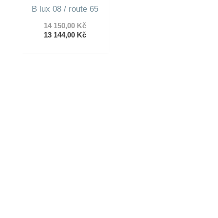
B lux 08 / route 65
Původní
14 150,00
Kč
cena
Aktuální
13 144,00
Kč
byla:
cena
14
je:
150,00 Kč.
13
144,00 Kč.