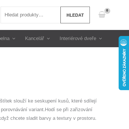
Hledat:
HLEDAT
elna
Kancelář
Interiérové dveře
 štítek slouží ke seskupení kusů, které sdílejí
 porovnávání variant.Hodí se při zařizování
yž chcete sladit barvy a textury v prostoru.