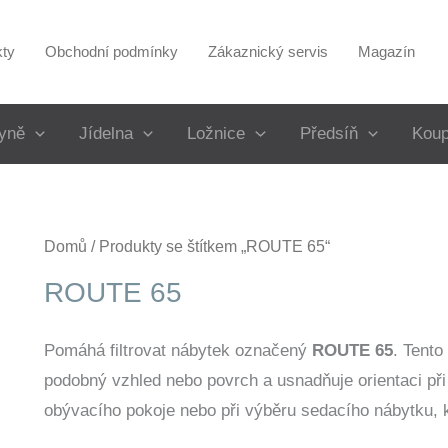
kty
Obchodní podmínky
Zákaznický servis
Magazín
yně
Jídelna
Ložnice
Předsíň
Koup
Domů
/ Produkty se štítkem „ROUTE 65“
ROUTE 65
Pomáhá filtrovat nábytek označený
ROUTE 65
. Tento
podobný vzhled nebo povrch a usnadňuje orientaci při
obývacího pokoje nebo při výběru sedacího nábytku, kd