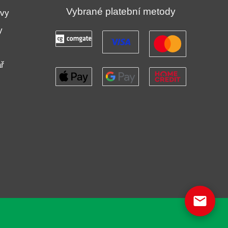
Vybrané platební metody
uvy
y
ř