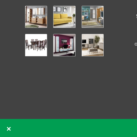
✕
GDPR souhlas se soubory cookie pomocí Real Cookie Ban