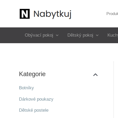
Přeskočit
na
Produ
obsah
Obývací pokoj
Dětský pokoj
Kuch
Kategorie
Botníky
Dárkové poukazy
Dětské postele