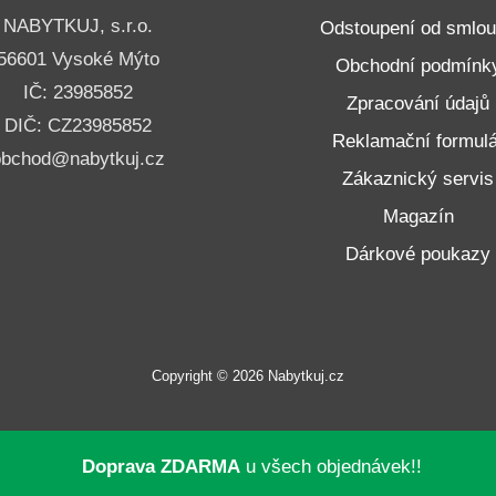
NABYTKUJ, s.r.o.
Odstoupení od smlo
56601 Vysoké Mýto
Obchodní podmínk
IČ: 23985852
Zpracování údajů
DIČ: CZ23985852
Reklamační formulá
obchod@nabytkuj.cz
Zákaznický servis
Magazín
Dárkové poukazy
Copyright © 2026 Nabytkuj.cz
Doprava ZDARMA
u všech objednávek!!
neru