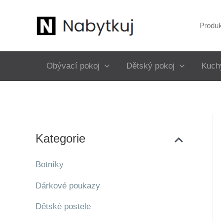
Přeskočit
na
Produ
obsah
Obývací pokoj
Dětský pokoj
Kuch
Kategorie
Botníky
Dárkové poukazy
Dětské postele