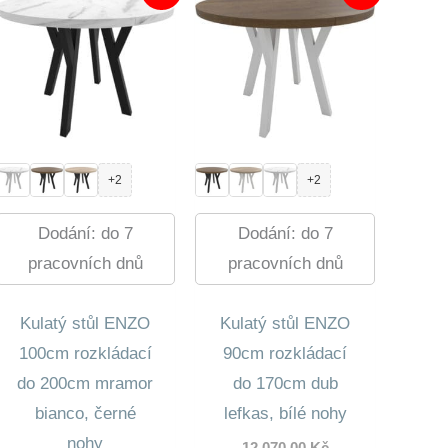
+2
+2
Dodání: do 7
Dodání: do 7
pracovních dnů
pracovních dnů
Kulatý stůl ENZO
Kulatý stůl ENZO
100cm rozkládací
90cm rozkládací
do 200cm mramor
do 170cm dub
bianco, černé
lefkas, bílé nohy
nohy
Původní
12 070,00
Kč