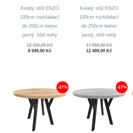
Kulatý stůl ENZO
Kulatý stůl ENZO
100cm rozkládací
100cm rozkládací
do 200cm beton
do 250cm beton
jasný, bílé nohy
jasný, bílé nohy
Původní
Původní
12 330,00
Kč
17 050,00
Kč
Aktuální
cena
cena
Aktuální
8 949,00
Kč
12 489,00
Kč
cena
byla:
byla:
cena
je:
12
17
je:
8
330,00 Kč.
050,00 Kč.
12
949,00 Kč.
489,00 Kč.
-27%
-27%