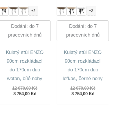
+2
+2
Dodání: do 7
Dodání: do 7
pracovních dnů
pracovních dnů
Kulatý stůl ENZO
Kulatý stůl ENZO
90cm rozkládací
90cm rozkládací
do 170cm dub
do 170cm dub
wotan, bílé nohy
lefkas, černé nohy
Původní
Původní
12 070,00
Kč
12 070,00
Kč
Aktuální
cena
Aktuální
cena
8 754,00
Kč
8 754,00
Kč
cena
byla:
cena
byla:
je:
12
je:
12
8
070,00 Kč.
8
070,00 Kč.
754,00 Kč.
754,00 Kč.