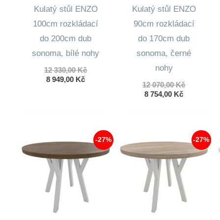
Kulatý stůl ENZO
Kulatý stůl ENZO
100cm rozkládací
90cm rozkládací
do 200cm dub
do 170cm dub
sonoma, bílé nohy
sonoma, černé
nohy
Původní
12 330,00
Kč
Aktuální
cena
8 949,00
Kč
Původní
12 070,00
Kč
cena
byla:
Aktuální
cena
8 754,00
Kč
je:
12
cena
byla:
8
330,00 Kč.
je:
12
949,00 Kč.
8
070,00 Kč.
754,00 Kč.
-27%
-27%