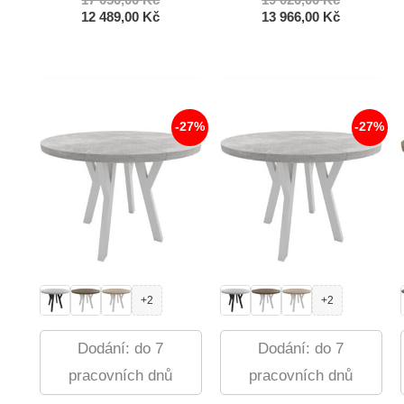
cena
Aktuální
cena
Aktuální
12 489,00
Kč
13 966,00
Kč
byla:
cena
byla:
cena
17
je:
19
je:
050,00 Kč.
12
020,00 Kč.
13
489,00 Kč.
966,00 Kč.
-27%
-27%
+2
+2
Dodání: do 7
Dodání: do 7
pracovních dnů
pracovních dnů