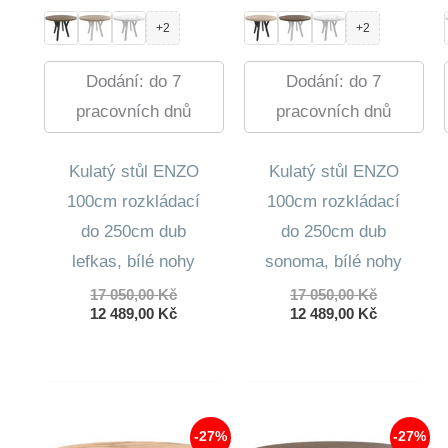
+2
+2
Dodání: do 7
Dodání: do 7
pracovních dnů
pracovních dnů
Kulatý stůl ENZO
Kulatý stůl ENZO
100cm rozkládací
100cm rozkládací
do 250cm dub
do 250cm dub
lefkas, bílé nohy
sonoma, bílé nohy
Původní
Původní
17 050,00
Kč
17 050,00
Kč
cena
Aktuální
cena
Aktuální
12 489,00
Kč
12 489,00
Kč
byla:
cena
byla:
cena
17
je:
17
je:
050,00 Kč.
12
050,00 Kč.
12
489,00 Kč.
489,00 Kč.
-27%
-27%