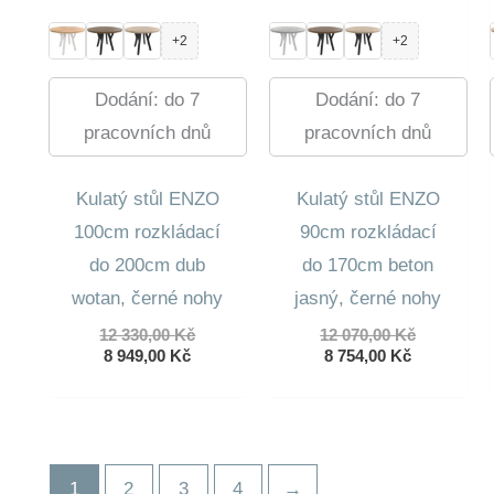
+2
+2
Dodání: do 7
Dodání: do 7
pracovních dnů
pracovních dnů
Kulatý stůl ENZO
Kulatý stůl ENZO
100cm rozkládací
90cm rozkládací
do 200cm dub
do 170cm beton
wotan, černé nohy
jasný, černé nohy
Původní
Původní
12 330,00
Kč
12 070,00
Kč
Aktuální
cena
Aktuální
cena
8 949,00
Kč
8 754,00
Kč
cena
byla:
cena
byla:
je:
12
je:
12
8
330,00 Kč.
8
070,00 Kč.
949,00 Kč.
754,00 Kč.
1
2
3
4
→