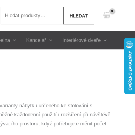
Hledat:
HLEDAT
elna
Kancelář
Interiérové dveře
 varianty nábytku určeného ke stolování s
o běžné každodenní použití i rozšíření při návštěvě
ývacího prostoru, když potřebujete měnit počet