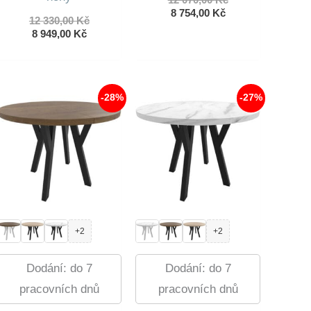
Aktuální
cena
8 754,00
Kč
Původní
12 330,00
Kč
cena
byla:
Aktuální
cena
8 949,00
Kč
je:
12
cena
byla:
8
070,00 Kč.
je:
12
754,00 Kč.
8
330,00 Kč.
949,00 Kč.
-28%
-27%
+2
+2
Dodání: do 7
Dodání: do 7
pracovních dnů
pracovních dnů