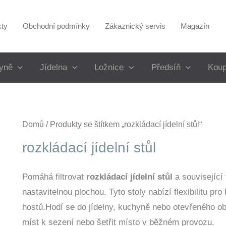
kty
Obchodní podmínky
Zákaznický servis
Magazín
yně
Jídelna
Ložnice
Předsíň
Koup
Domů
/ Produkty se štítkem „rozkládací jídelní stůl“
rozkládací jídelní stůl
Pomáhá filtrovat
rozkládací jídelní stůl
a související
nastavitelnou plochou. Tyto stoly nabízí flexibilitu pr
hostů.Hodí se do jídelny, kuchyně nebo otevřeného ob
míst k sezení nebo šetřit místo v běžném provozu.