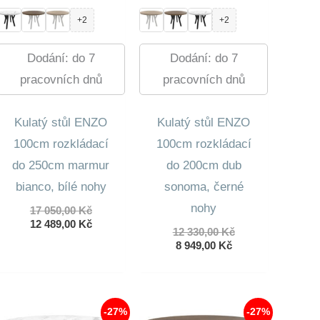
+2
+2
Dodání: do 7
Dodání: do 7
pracovních dnů
pracovních dnů
Kulatý stůl ENZO
Kulatý stůl ENZO
100cm rozkládací
100cm rozkládací
do 250cm marmur
do 200cm dub
bianco, bílé nohy
sonoma, černé
nohy
Původní
17 050,00
Kč
cena
Aktuální
12 489,00
Kč
Původní
12 330,00
Kč
byla:
cena
Aktuální
cena
8 949,00
Kč
17
je:
cena
byla:
050,00 Kč.
12
je:
12
489,00 Kč.
8
330,00 Kč.
949,00 Kč.
-27%
-27%