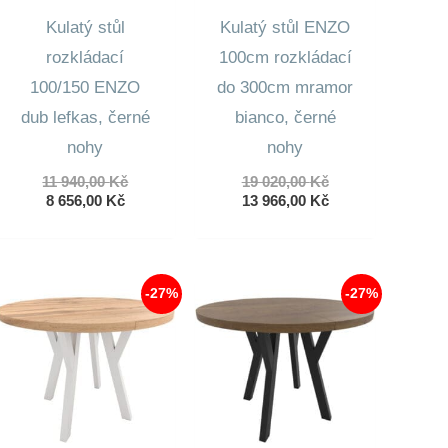
Kulatý stůl
Kulatý stůl ENZO
rozkládací
100cm rozkládací
100/150 ENZO
do 300cm mramor
dub lefkas, černé
bianco, černé
nohy
nohy
Původní
Původní
11 940,00
Kč
19 020,00
Kč
Aktuální
cena
cena
Aktuální
8 656,00
Kč
13 966,00
Kč
cena
byla:
byla:
cena
je:
11
19
je:
8
940,00 Kč.
020,00 Kč.
13
656,00 Kč.
966,00 Kč.
-27%
-27%