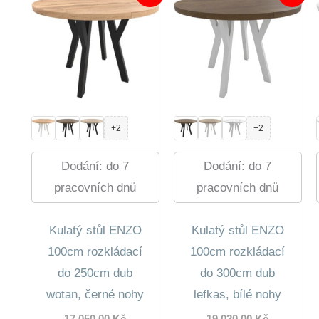
+2
+2
Dodání: do 7
Dodání: do 7
pracovních dnů
pracovních dnů
Kulatý stůl ENZO
Kulatý stůl ENZO
100cm rozkládací
100cm rozkládací
do 250cm dub
do 300cm dub
wotan, černé nohy
lefkas, bílé nohy
Původní
Původní
17 050,00
Kč
19 020,00
Kč