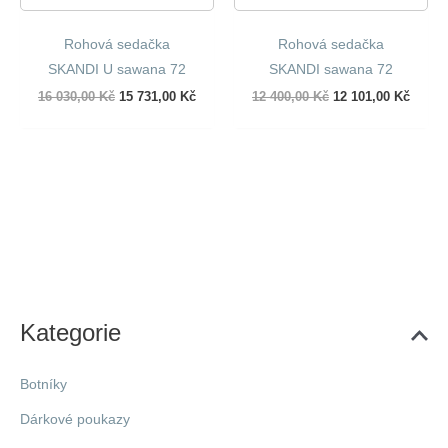
Rohová sedačka
Rohová sedačka
SKANDI U sawana 72
SKANDI sawana 72
Původní
Aktuální
Původní
Aktuál
16 030,00
Kč
15 731,00
Kč
12 400,00
Kč
12 101,00
Kč
cena
cena
cena
cena
byla:
je:
byla:
je:
16
15
12
12
030,00 Kč.
731,00 Kč.
400,00 Kč.
101,00
Kategorie
Botníky
Dárkové poukazy