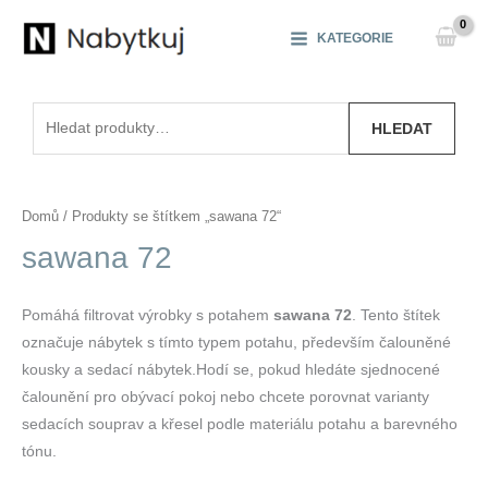
Přeskočit
na
KATEGORIE
obsah
Hledat:
HLEDAT
Domů
/ Produkty se štítkem „sawana 72“
sawana 72
Pomáhá filtrovat výrobky s potahem
sawana 72
. Tento štítek
označuje nábytek s tímto typem potahu, především čalouněné
kousky a sedací nábytek.Hodí se, pokud hledáte sjednocené
čalounění pro obývací pokoj nebo chcete porovnat varianty
sedacích souprav a křesel podle materiálu potahu a barevného
tónu.