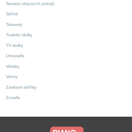
Sestavy obývacích pokojů
Skříně
Taburety
Toaletní stolky
TV stolky
Umyvadla
Věšáky
Vitríny
Závěsné skříňky
Zrcadla