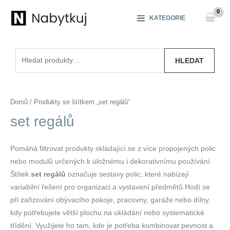
Přeskočit
na
KATEGORIE
obsah
Hledat:
HLEDAT
Domů
/ Produkty se štítkem „set regálů“
set regálů
Pomáhá filtrovat produkty skládající se z více propojených polic
nebo modulů určených k úložnému i dekorativnímu používání.
Štítek
set regálů
označuje sestavy polic, které nabízejí
variabilní řešení pro organizaci a vystavení předmětů.Hodí se
při zařizování obývacího pokoje, pracovny, garáže nebo dílny,
kdy potřebujete větší plochu na ukládání nebo systematické
třídění. Využijete ho tam, kde je potřeba kombinovat pevnost a