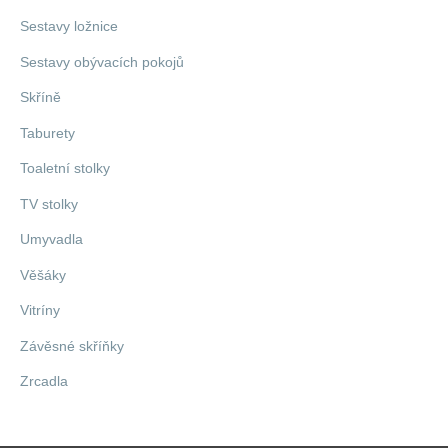
Sestavy ložnice
Sestavy obývacích pokojů
Skříně
Taburety
Toaletní stolky
TV stolky
Umyvadla
Věšáky
Vitríny
Závěsné skříňky
Zrcadla