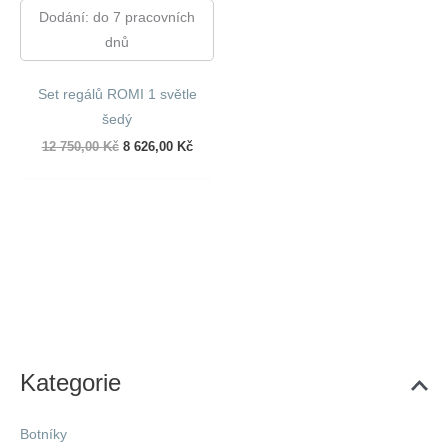
Dodání: do 7 pracovních
dnů
Set regálů ROMI 1 světle
šedý
Původní
Aktuální
12 750,00
Kč
8 626,00
Kč
cena
cena
byla:
je:
12
8
750,00 Kč.
626,00 Kč.
Kategorie
Botníky