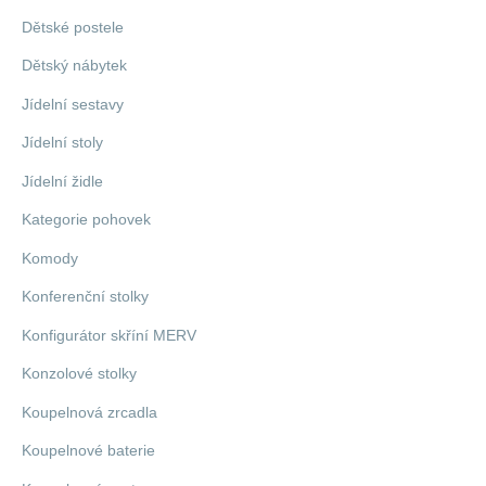
Dětské postele
Dětský nábytek
Jídelní sestavy
Jídelní stoly
Jídelní židle
Kategorie pohovek
Komody
Konferenční stolky
Konfigurátor skříní MERV
Konzolové stolky
Koupelnová zrcadla
Koupelnové baterie