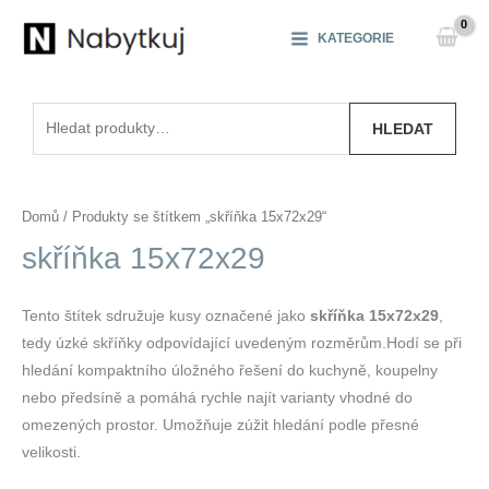
Přeskočit
na
KATEGORIE
obsah
Hledat:
HLEDAT
Domů
/ Produkty se štítkem „skříňka 15x72x29“
skříňka 15x72x29
Tento štítek sdružuje kusy označené jako
skříňka 15x72x29
,
tedy úzké skříňky odpovídající uvedeným rozměrům.Hodí se při
hledání kompaktního úložného řešení do kuchyně, koupelny
nebo předsíně a pomáhá rychle najít varianty vhodné do
omezených prostor. Umožňuje zúžit hledání podle přesné
velikosti.