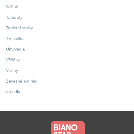
Skříně
Taburety
Toaletní stolky
TV stolky
Umyvadla
Věšáky
Vitríny
Závěsné skříňky
Zrcadla