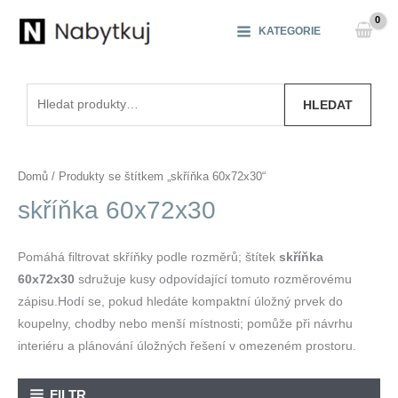
Přeskočit
na
KATEGORIE
obsah
Hledat:
HLEDAT
Domů
/ Produkty se štítkem „skříňka 60x72x30“
skříňka 60x72x30
Pomáhá filtrovat skříňky podle rozměrů; štítek
skříňka
60x72x30
sdružuje kusy odpovídající tomuto rozměrovému
zápisu.Hodí se, pokud hledáte kompaktní úložný prvek do
koupelny, chodby nebo menší místnosti; pomůže při návrhu
interiéru a plánování úložných řešení v omezeném prostoru.
FILTR