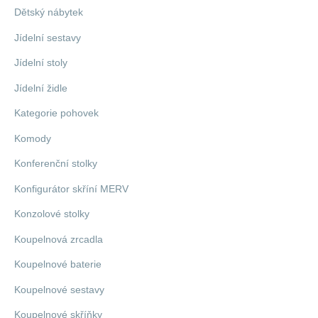
Dětský nábytek
Jídelní sestavy
Jídelní stoly
Jídelní židle
Kategorie pohovek
Komody
Konferenční stolky
Konfigurátor skříní MERV
Konzolové stolky
Koupelnová zrcadla
Koupelnové baterie
Koupelnové sestavy
Koupelnové skříňky